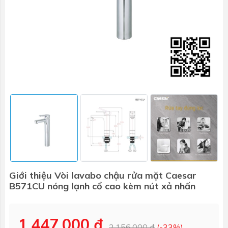
Giới thiệu Vòi lavabo chậu rửa mặt Caesar
B571CU nóng lạnh cổ cao kèm nút xả nhấn
1.447.000 ₫
2.156.000 ₫
(-33%)