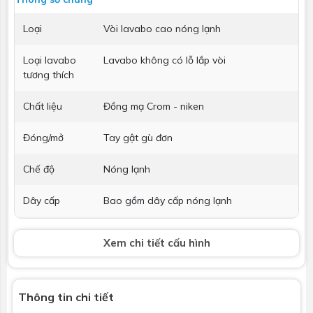
Loại
Vòi lavabo cao nóng lạnh
Loại lavabo
Lavabo không có lỗ lắp vòi
tương thích
Chất liệu
Đồng mạ Crom - niken
Đóng/mở
Tay gật gù đơn
Chế độ
Nóng lạnh
Dây cấp
Bao gồm dây cấp nóng lạnh
Bộ xả
Kèm bộ xả nhấn
Xem chi tiết cấu hình
Phụ kiện kèm
Phụ kiện lắp đặt
theo
Thông tin chi tiết
Kích thước
H=299 x H1=243 x L=120 mm