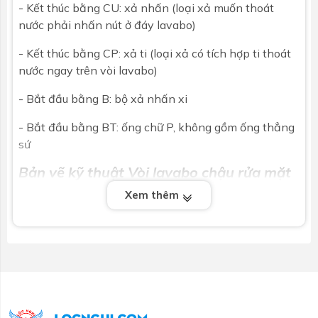
- Kết thúc bằng CU: xả nhấn (loại xả muốn thoát
nước phải nhấn nút ở đáy lavabo)
- Kết thúc bằng CP: xả ti (loại xả có tích hợp ti thoát
nước ngay trên vòi lavabo)
- Bắt đầu bằng B: bộ xả nhấn xi
- Bắt đầu bằng BT: ống chữ P, không gồm ống thẳng
sứ
Bản vẽ kỹ thuật Vòi lavabo chậu rửa mặt
Caesar B571CU nóng lạnh cổ cao:
Xem thêm