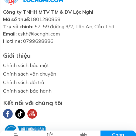
Công ty TNHH MTV TM & DV Lộc Nghi
Mã số thuế:
1801280858
Trụ sở chính:
57-59 đường 3/2, Tân An, Cần Thơ
Email:
cskh@locnghi.com
Hotline:
0799698886
Giới thiệu
Chính sách bảo mật
Chính sách vận chuyển
Chính sách đổi trả
Chính sách bảo hành
Kết nối với chúng tôi
Combo tiết
Thương hiệu
Liên hệ
Tin tức
kiệm
Chọn