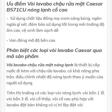
Ưu điểm
Vòi lavabo chậu rửa mặt
Caesar
B571CU nóng lạnh cổ cao
Bảo hành
Nhấp để xem chính sách bảo hành
- Sử dụng chất liệu đồng mạ crom sáng bóng, ngăn
ngừa gỉ sét, đảm bảo sử dụng tốt trong môi trường độ
ẩm cao, vệ sinh làm sạch dễ
- Van đóng mở độ bền cao
Phân biệt các loại vòi lavabo Caesar qua
mã sản phẩm
Vòi lavabo chậu rửa mặt nóng lạnh
là thiết bị cấp
nước đi kèm với
chậu rửa lavabo
, có khả năng pha
trộn, điều chỉnh nhiệt độ nóng lạnh theo ý muốn của
người sử dụng.
Trên thị trường có các loại vòi nóng lạnh: vòi bồn 1 lỗ,
vòi bồn 3 lỗ, vòi cổ thấp, vòi cổ cao phù hợp với
lavabo đặt bàn không có vị trí lắp đặt vòi