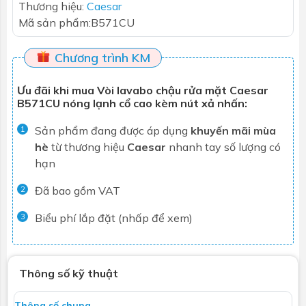
Thương hiệu:
Caesar
Mã sản phẩm:
B571CU
Chương trình KM
Ưu đãi khi mua Vòi lavabo chậu rửa mặt Caesar
B571CU nóng lạnh cổ cao kèm nút xả nhấn:
Sản phẩm đang được áp dụng
khuyến mãi mùa
1
hè
từ thương hiệu
Caesar
nhanh tay số lượng có
hạn
Đã bao gồm VAT
2
Biểu phí lắp đặt (nhấp để xem)
3
Thông số kỹ thuật
Thông số chung