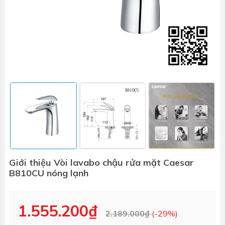
Giới thiệu Vòi lavabo chậu rửa mặt Caesar
B810CU nóng lạnh
1.555.200₫
2.189.000₫
(-29%)