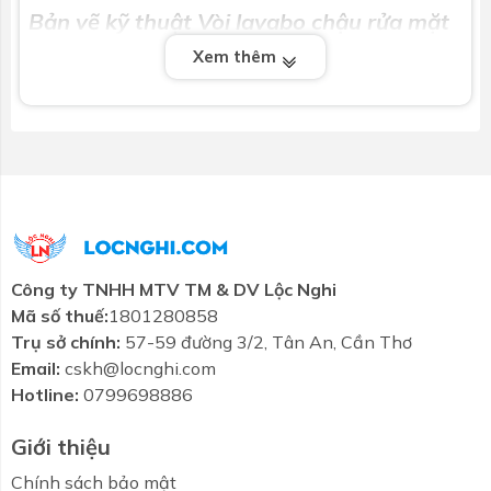
Bản vẽ kỹ thuật Vòi lavabo chậu rửa mặt
Caesar B810CU nóng lạnh:
Xem thêm
Công ty TNHH MTV TM & DV Lộc Nghi
Mã số thuế:
1801280858
Trụ sở chính:
57-59 đường 3/2, Tân An, Cần Thơ
Email:
cskh@locnghi.com
Hotline:
0799698886
Giới thiệu
Chính sách bảo mật