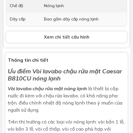
Chế độ
Nóng lạnh
Dây cấp
Bao gồm dây cấp nóng lạnh
Bộ xả
Kèm bộ xả nhấn
Xem chi tiết cấu hình
Phụ kiện kèm
Phụ kiện lắp đặt
theo
Thông tin chi tiết
Kích thước
H=162 x H1=115 x L=113 mm
Ưu điểm
Vòi lavabo chậu rửa mặt
Caesar
B810CU nóng lạnh
Bảo hành
Nhấp để xem chính sách bảo hành
Vòi lavabo chậu rửa mặt nóng lạnh
là thiết bị cấp
nước đi kèm với
chậu rửa lavabo
, có khả năng pha
trộn, điều chỉnh nhiệt độ nóng lạnh theo ý muốn của
người sử dụng.
Trên thị trường có các loại vòi nóng lạnh: vòi bồn 1 lỗ,
vòi bồn 3 lỗ, vòi cổ thấp, vòi cổ cao phù hợp với