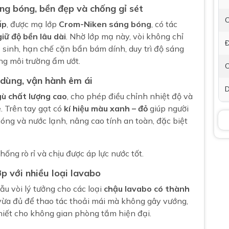
ng bóng, bền đẹp và chống gỉ sét
C
ấp
, được mạ lớp
Crom-Niken sáng bóng
, có tác
iữ độ bền lâu dài
. Nhờ lớp mạ này, vòi không chỉ
Đ
sinh, hạn chế cặn bẩn bám dính, duy trì độ sáng
ng môi trường ẩm ướt.
C
 dùng, vận hành êm ái
D
gù chất lượng cao
, cho phép điều chỉnh nhiệt độ và
. Trên tay gạt có
kí hiệu màu xanh – đỏ
giúp người
B
ng và nước lạnh, nâng cao tính an toàn, đặc biệt
P
ng rò rỉ và chịu được áp lực nước tốt.
t
p với nhiều loại lavabo
K
mẫu vòi lý tưởng cho các loại
chậu lavabo có thành
 vừa đủ để thao tác thoải mái mà không gây vướng,
B
hiết cho không gian phòng tắm hiện đại.