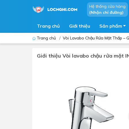
Hệ thống cửa hàng
(Nhận chỉ đường)
Trang chủ
Giới thiệu
Sản phẩm
Trang chủ
/
Vòi Lavabo Chậu Rửa Mặt Thấp – Gi
Giới thiệu Vòi lavabo chậu rửa mặt
Bồn cầu
Bồn t
Thiết bị nhà tiểu
Phòng
Lavabo - Chậu rửa mặt
Sen t
Vòi lavabo
Vòi s
Vòi chậu - vòi hồ - vòi gắn tường
Máy t
Máy sấy tay
Phụ k
Lavabo tủ - Lavabo kính
Chậu 
Sen t