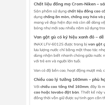
Chất liệu đồng mạ Crom-Niken – sá
Sản phẩm sử dụng
chất liệu đồng cao c
dụng
chống ăn mòn, chống oxy hóa và g
mang vẻ đẹp hiện đại mà còn dễ dàng vệ 
bóng như mới sau nhiều năm sử dụng tro
Van gật gù có ký hiệu xanh đỏ – dễ
INAX
LFV-6012S được trang bị
van gật 
lưu lượng nước chỉ bằng một thao tác nhẹ
dùng nhận biết nhanh chóng giữa nước nó
với trẻ em và người lớn tuổi.
Van có độ bền cao, hoạt động mượt mà, chố
Chiều cao lý tưởng 160mm – phù hợ
Với
chiều cao tổng thể 160mm
, đây là 
cao hoặc lavabo đặt bàn
. Thiết kế này
đồng thời vẫn giữ được sự tinh gọn cần t