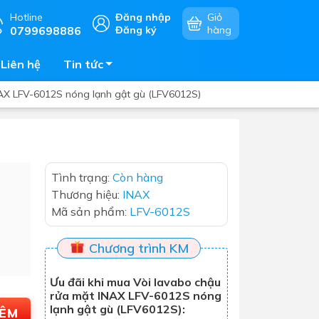
Hotline
Đăng nhập
Giỏ
0799698886
Đăng ký
hàng
Liên hệ
Tin tức
NAX LFV-6012S nóng lạnh gật gù (LFV6012S)
Chậu rửa chén
Tình trạng:
Còn hàng
mặt
Bếp điện - bếp từ âm bàn
Thương hiệu:
INAX
Vòi chậu rửa chén
Mã sản phẩm:
LFV-6012S
Bếp gas âm bàn
Máy hút khói - hút mùi
Chương trình KM
Lò vi sóng - lò nướng - lò hấp
Ưu đãi khi mua Vòi lavabo chậu
Phụ kiện nhà bếp
rửa mặt INAX LFV-6012S nóng
lạnh gật gù (LFV6012S):
HÊM
Tủ bảo quản rượu