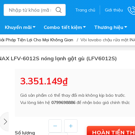
Trang chủ
Giới thiệu
Khuyến mãi
Combo tiết kiệm
Thương hiệu
ải Pháp Tiện Lợi Cho Mọi Không Gian
/
Vòi lavabo chậu rửa mặt I
 INAX LFV-6012S nóng lạnh gật gù (LFV6012S)
ắm
Bồn nước
 tắm kính
Máy nước nóng năng lượng 
3.351.149₫
trời
ắm đứng
Bồn bảo ôn
en tắm
Giá sản phẩm có thể thay đổi mà không kịp báo trước.
Bồn nhựa tự hoại
Vui lòng liên hệ
0799698886
để nhận báo giá chính thức
ắm nước nóng điện
Máy bơm tăng áp
iện nhà tắm
Vòi pha nóng lạnh
giặt
Vật tư
HOÀN TIỀN T
Số lượng
ắm âm tường