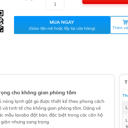
Máy nước nóng gián tiếp
ắm
MUA NGAY
Thêm và
(Giao tận nơi hoặc lấy tại cửa hàng)
thiết bị vệ sinh Lộc Nghi lựa
T
bồn cầu nhà trọ giá rẻ
trọng cho không gian phòng tắm
thiết bị vệ sinh chính hãng
Th
nóng lạnh gật gù được thiết kế theo phong cách
 Máy nước nóng năng lượng
L
ẽ và tinh tế cho không gian phòng tắm. Dáng vẻ
ời
ác mẫu lavabo đặt bàn, đặc biệt trong các căn hộ
thiết bị vệ sinh cao cấp
L
i giản nhưng sang trọng.
t