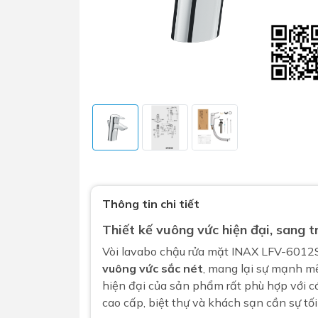
Sen t
Phụ kiện nhà vệ sinh
Combo 
chọn
Gương nhà vệ sinh - nhà tắm
Thông tin chi tiết
Combo 
Máy sấy tay
Thiết kế vuông vức hiện đại, sang 
Combo 
Nắp bồn cầu
Vòi lavabo chậu rửa mặt
INAX LFV-6012S 
Combo
Nắp điện tử
vuông vức sắc nét
, mang lại sự mạnh m
mặt tr
hiện đại của sản phẩm rất phù hợp với c
Combo 
cao cấp, biệt thự và khách sạn cần sự tố