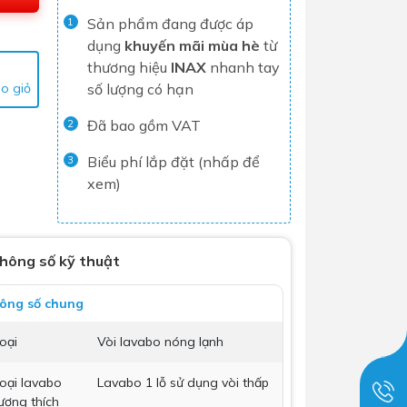
Sản phẩm đang được áp
Tủ lạnh
1
dụng
khuyến mãi mùa hè
từ
Máy rửa chén
thương hiệu
INAX
nhanh tay
Nồi chiên không dầu
o giỏ
số lượng có hạn
Nồi cơm điện
Đã bao gồm VAT
2
Gia dụng
Biểu phí lắp đặt (nhấp để
3
xem)
Dịch Vụ Lắp Đặt Thiết Bị Nhà Bếp
Lộc Nghi Cần Thơ – Chuyên
Nghiệp và Tận Tâm
hông số kỹ thuật
Dịch Vụ Lắp Đặt Thiết Bị Ngành
ông số chung
Nước Lộc Nghi Cần Thơ – Chuyên
Nghiệp & Uy Tín
oại
Vòi lavabo nóng lạnh
Dịch Vụ Lắp Đặt Sen Vòi và Phụ
Kiện Nhà Tắm Lộc Nghi Cần Thơ –
oại lavabo
Lavabo 1 lỗ sử dụng vòi thấp
ương thích
Chuyên Nghiệp và Tận Tâm