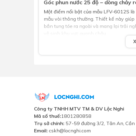
Góc phun nước 25 độ – dòng chảy rộ
Một điểm nổi bật của mẫu LFV-6012S là
mẫu vòi thông thường. Thiết kế này giúp
bắn tung tóe ra ngoài và mang lại trải ng
vệ sinh khu vực quanh chậu.
Tích hợp xả ty đồng bộ – tiện lợi và
Sản phẩm đi kèm
xả ty tích hợp ngay t
thoát nước mà không cần tiếp xúc trực t
nghi và vệ sinh
, đồng thời giữ cho thiết 
hơn.
Câu hỏi thường gặp (FAQ)
1. Vòi INAX LFV-6012S có phù hợp với 
Công ty TNHH MTV TM & DV Lộc Nghi
Có. Với chiều cao 160mm và thiết kế vu
Mã số thuế:
1801280858
lavabo đặt bàn hoặc có thành cao.
Trụ sở chính:
57-59 đường 3/2, Tân An, Cần
2. Xả ty tích hợp hoạt động ra sao?
Email:
cskh@locnghi.com