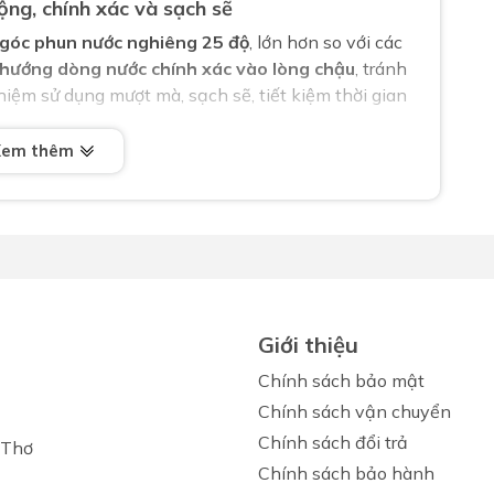
ng, chính xác và sạch sẽ
góc phun nước nghiêng 25 độ
, lớn hơn so với các
hướng dòng nước chính xác vào lòng chậu
, tránh
hiệm sử dụng mượt mà, sạch sẽ, tiết kiệm thời gian
Xem thêm
 vệ sinh hơn
rên thân vòi
, giúp người dùng dễ dàng đóng/mở
iếp với nắp thoát. Tính năng này nâng cao
sự tiện
kế lavabo trở nên đồng bộ, tối giản và sang trọng
Giới thiệu
lavabo đặt bàn không?
Chính sách bảo mật
ông vức, sản phẩm phù hợp hoàn hảo với các mẫu
Chính sách vận chuyển
Chính sách đổi trả
 Thơ
Chính sách bảo hành