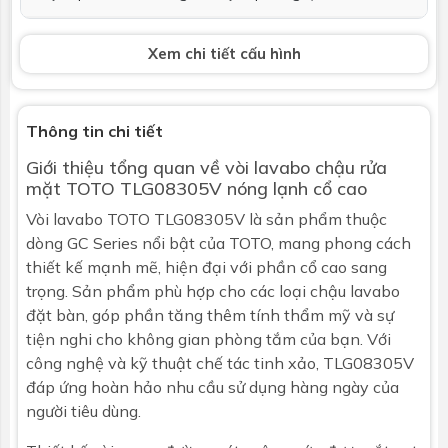
Bộ xả
Ống xả thẳng (không bao gồm ống thải
Xem chi tiết cấu hình
chữ P)
Phụ kiện kèm
Phụ kiện lắp đặt
theo
Thông tin chi tiết
Giới thiệu tổng quan về
vòi lavabo chậu rửa
Kích thước
Xem trong bản vẽ kỹ thuật
mặt
TOTO TLG08305V nóng lạnh cổ cao
Bảo hành
Nhấp để xem chính sách bảo hành
Vòi lavabo TOTO TLG08305V là sản phẩm thuộc
dòng GC Series nổi bật của TOTO, mang phong cách
thiết kế mạnh mẽ, hiện đại với phần cổ cao sang
trọng. Sản phẩm phù hợp cho các loại
chậu lavabo
đặt bàn, góp phần tăng thêm tính thẩm mỹ và sự
tiện nghi cho không gian phòng tắm của bạn. Với
công nghệ và kỹ thuật chế tác tinh xảo, TLG08305V
đáp ứng hoàn hảo nhu cầu sử dụng hàng ngày của
người tiêu dùng.