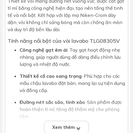
Thiết kế vòi mang đường nét vuông vức, được cắt gọt
tỉ mỉ bằng công nghệ hiện đại, tạo nên tổng thể tinh
tế và nổi bật. Kết hợp với lớp mạ Niken-Crom dày
dặn, vòi không chỉ sáng bóng mà còn chống ăn mòn
và duy trì độ bền lâu dài.
Tính năng nổi bật của vòi lavabo TLG08305V
Công nghệ gạt êm ái
: Tay gạt hoạt động nhẹ
nhàng, giúp người dùng dễ dàng điều chỉnh lưu
lượng và nhiệt độ nước.
Thiết kế cổ cao sang trọng
: Phù hợp cho các
mẫu chậu lavabo đặt bàn, mang lại sự tiện dụng
và đẳng cấp.
Đường nét sắc sảo, tinh xảo
: Sản phẩm được
hoàn thiện tỉ mỉ, tăng độ thẩm mỹ cho phòng
tắm.
Xem thêm
Lớp mạ Niken-Crom dày gấp 3 lần
: Chống ăn