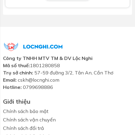
mòn, giữ bề mặt luôn sáng đẹp và dễ vệ sinh.
Thông số kỹ thuật sản phẩm
Mã sản phẩm
: TLG08305V
Chiều cao vòi
: 270 mm
Áp lực nước sử dụng
: 0.05 ~ 1.0 MPa
Công ty TNHH MTV TM & DV Lộc Nghi
Vật liệu
: Đồng mạ Niken-Crom
Mã số thuế:
1801280858
Loại
: Tay gạt đơn
Trụ sở chính:
57-59 đường 3/2, Tân An, Cần Thơ
Email:
cskh@locnghi.com
Chế độ nước
: Nóng và lạnh
Hotline:
0799698886
Nhiệt độ cấp nước
: 4 ~ 90°C
Giới thiệu
Lưu lượng nước xả
: 5.0 L/phút
Chính sách bảo mật
Xuất xứ
: Việt Nam
Chính sách vận chuyển
Chính sách đổi trả
Bảo hành
: 2 năm