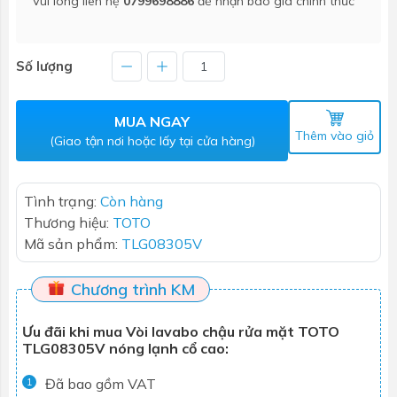
Vui lòng liên hệ
0799698886
để nhận báo giá chính thức
Số lượng
MUA NGAY
Thêm vào giỏ
(Giao tận nơi hoặc lấy tại cửa hàng)
Tình trạng:
Còn hàng
Thương hiệu:
TOTO
Mã sản phẩm:
TLG08305V
Chương trình KM
Ưu đãi khi mua Vòi lavabo chậu rửa mặt TOTO
TLG08305V nóng lạnh cổ cao:
Đã bao gồm VAT
1