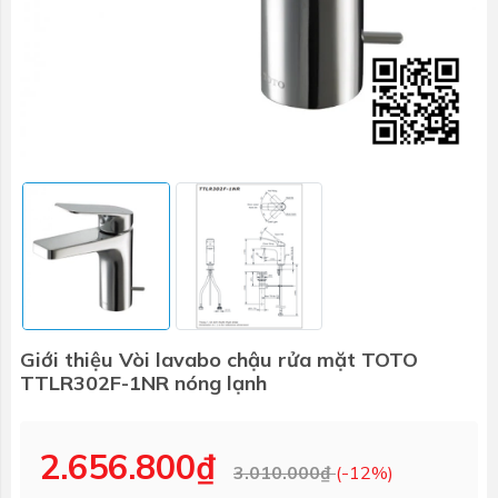
Giới thiệu Vòi lavabo chậu rửa mặt TOTO
TTLR302F-1NR nóng lạnh
2.656.800₫
3.010.000₫
(-12%)