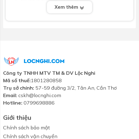
Xem thêm
3. Thông tin chi tiết về Vòi chậu gật gù nóng lạnh
Rei-S TOTO TTLR302F-1NR
Mã sản phẩm: TBW07006A
Chất liệu: Đồng mạ Niken-Crom
Áp lực nước: 0.05 ~ 0.75 MPa
Áp lực khuyến nghị: 0.1 ~ 0.5 MPa
Loại: Tay gạt đơn
Chế độ nước: Nóng lạnh
Công ty TNHH MTV TM & DV Lộc Nghi
Lưu ý: Bao gồm bộ xả, không gồm ống thải chữ
Mã số thuế:
1801280858
P
Trụ sở chính:
57-59 đường 3/2, Tân An, Cần Thơ
Bản vẽ kỹ thuật Vòi lavabo chậu rửa mặt
Email:
cskh@locnghi.com
TOTO TTLR302F-1NR nóng lạnh:
Hotline:
0799698886
Giới thiệu
Chính sách bảo mật
Chính sách vận chuyển