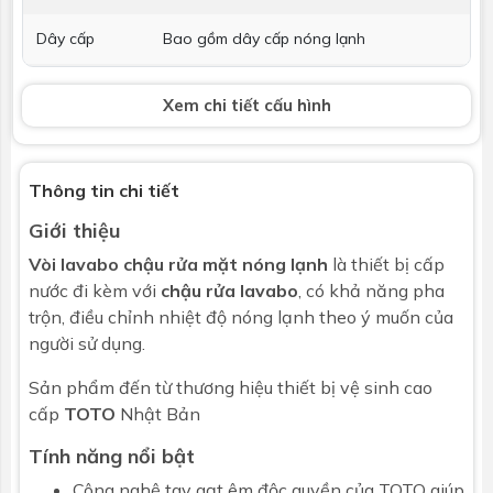
Dây cấp
Bao gồm dây cấp nóng lạnh
Bộ xả
Ống xả thẳng (không bao gồm ống thải
Xem chi tiết cấu hình
chữ P)
Phụ kiện kèm
Phụ kiện lắp đặt
theo
Thông tin chi tiết
Giới thiệu
Kích thước
Xem trong bản vẽ kỹ thuật
Vòi lavabo chậu rửa mặt nóng lạnh
là thiết bị cấp
Bảo hành
Nhấp để xem chính sách bảo hành
nước đi kèm với
chậu rửa lavabo
, có khả năng pha
trộn, điều chỉnh nhiệt độ nóng lạnh theo ý muốn của
người sử dụng.
Sản phẩm đến từ thương hiệu thiết bị vệ sinh cao
cấp
TOTO
Nhật Bản
Tính năng nổi bật
Công nghệ tay gạt êm độc quyền của TOTO giúp