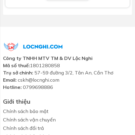
việc lắp đặt vòi chậu trở nên dễ dàng và nhanh
chóng cũng như giúp tối ưu hóa không gian, phù hợp
cho mọi loại chậu lavabo. Với vẻ ngoài sang trọng và
đường nét tinh tế,
TVLM112NS
là sự lựa chọn hoàn
hảo cho không gian phòng tắm đẳng cấp.
2. Tính năng công nghệ vòi chậu gật gù nóng
lạnh NEW STANDARD TVLM112NS
Công ty TNHH MTV TM & DV Lộc Nghi
2.1 Công nghệ tay gạt êm độc quyền
Mã số thuế:
1801280858
Công nghệ tay gạt êm độc quyền của TOTO giúp tay
Trụ sở chính:
57-59 đường 3/2, Tân An, Cần Thơ
gạt luôn êm ái, nhẹ nhàng, không gây tiếng ồn khi sử
Email:
cskh@locnghi.com
dụng. Nhờ đó, người dùng có thể dễ dàng điều chỉnh
Hotline:
0799698886
nhiệt độ nước và sử dụng vòi gật gù một cách thoải
mái.
Giới thiệu
Chính sách bảo mật
2.2 Thiết kế sang trọng, ấn tượng
Chính sách vận chuyển
Vòi chậu gật gù nóng lạnh
NEW STANDARD
Chính sách đổi trả
TVLM112NS
được thiết kế với nhiều đường nét cắt