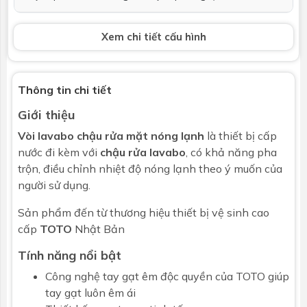
Bộ xả
Ống xả thẳng (không bao gồm ống thải
Xem chi tiết cấu hình
chữ P)
Phụ kiện kèm
Phụ kiện lắp đặt
theo
Thông tin chi tiết
Giới thiệu
Kích thước
Xem trong bản vẽ kỹ thuật
Vòi lavabo chậu rửa mặt nóng lạnh
là thiết bị cấp
Bảo hành
Nhấp để xem chính sách bảo hành
nước đi kèm với
chậu rửa lavabo
, có khả năng pha
trộn, điều chỉnh nhiệt độ nóng lạnh theo ý muốn của
người sử dụng.
Sản phẩm đến từ thương hiệu thiết bị vệ sinh cao
cấp
TOTO
Nhật Bản
Tính năng nổi bật
Công nghệ tay gạt êm độc quyền của TOTO giúp
tay gạt luôn êm ái