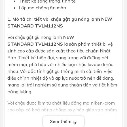
Thiết kế sang trọng, tinh tế
Lớp mạ chống ăn mòn
1. Mô tả chi tiết vòi chậu gật gù nóng lạnh NEW
STANDARD TVLM112NS
Vòi chậu gật gù nóng lạnh
NEW
STANDARD
TVLM112NS
là sản phẩm thiết bị vệ
sinh cao cấp được sản xuất theo tiêu chuẩn Nhật
Bản. Thiết kế hiện đại, sang trọng với đường nét
mềm mại, phù hợp với nhiều loại chậu lavabo khác
nhau. Với đặc tính gật gù thông minh cải tiến, việc
điều chỉnh nhiệt độ và áp lực nước trở nên dễ dàng,
mang lại trải nghiệm sử dụng thuận tiện và tiết kiệm
năng lượng.
Vòi chậu được làm từ chất liệu đồng mạ niken-crom
cao cấp, có khả năng chống oxy hóa giúp sản phẩm
luôn sáng bóng và bền đẹp theo thời gian. Kích thước
Xem thêm
H266.5 x L123 (mm) gọn nhẹ của sản phẩm giúp