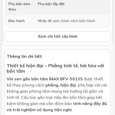
Phụ kiện kèm
Phụ kiện lắp đặt
theo
Bảo hành
Nhấp để xem chính sách bảo hành
Tay sen
Xem chi tiết cấu hình
Chức năng
Đa chức năng
Massage
Không
Thông tin chi tiết
Thiết kế hiện đại – Phẳng tinh tế, hài hòa với
Tăng áp
Không
bồn tắm
Chất liệu
Nhựa mạ Crom
Vòi sen gắn bồn tắm
INAX BFV-5013S
được thiết
kế theo phong cách
phẳng, hiện đại
, phù hợp với các
Bảo hành
Nhấp để xem chính sách bảo hành
không gian phòng tắm mang hơi hướng tối giản và
tinh tế. Cấu trúc gắn trực tiếp lên bồn tắm giúp tiết
Dây sen
kiệm không gian mà vẫn đảm bảo
tính năng đầy đủ
và trải nghiệm sử dụng tiện nghi
.
Chất liệu
Thép không rỉ