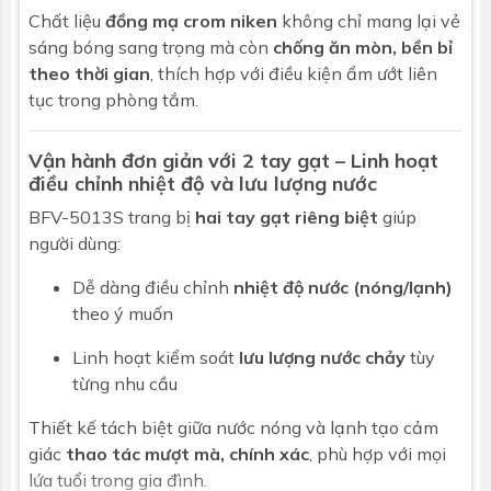
Chất liệu
đồng mạ crom niken
không chỉ mang lại vẻ
Chiều dài dây
150cm
sáng bóng sang trọng mà còn
chống ăn mòn, bền bỉ
sen
theo thời gian
, thích hợp với điều kiện ẩm ướt liên
tục trong phòng tắm.
Vận hành đơn giản với 2 tay gạt – Linh hoạt
điều chỉnh nhiệt độ và lưu lượng nước
BFV-5013S trang bị
hai tay gạt riêng biệt
giúp
người dùng:
Dễ dàng điều chỉnh
nhiệt độ nước (nóng/lạnh)
theo ý muốn
Linh hoạt kiểm soát
lưu lượng nước chảy
tùy
từng nhu cầu
Thiết kế tách biệt giữa nước nóng và lạnh tạo cảm
giác
thao tác mượt mà, chính xác
, phù hợp với mọi
lứa tuổi trong gia đình.