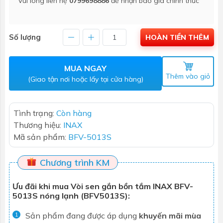
Vui lòng liên hệ
0799698886
để nhận báo giá chính thức
Số lượng
HOÀN TIỀN THÊM
MUA NGAY
Thêm vào giỏ
(Giao tận nơi hoặc lấy tại cửa hàng)
Tình trạng:
Còn hàng
Thương hiệu:
INAX
Mã sản phẩm:
BFV-5013S
Chương trình KM
Ưu đãi khi mua Vòi sen gắn bồn tắm INAX BFV-
5013S nóng lạnh (BFV5013S):
Sản phẩm đang được áp dụng
khuyến mãi mùa
1