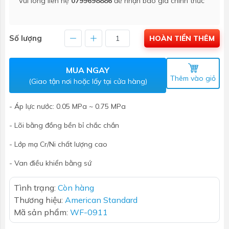
Vui lòng liên hệ
0799698886
để nhận báo giá chính thức
Số lượng
HOÀN TIỀN THÊM
MUA NGAY
Thêm vào giỏ
(Giao tận nơi hoặc lấy tại cửa hàng)
- Áp lực nước: 0.05 MPa ~ 0.75 MPa
- Lõi bằng đồng bền bỉ chắc chắn
- Lớp mạ Cr/Ni chất lượng cao
- Van điều khiển bằng sứ
Tình trạng:
Còn hàng
Thương hiệu:
American Standard
Mã sản phẩm:
WF-0911