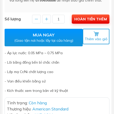
Vui lòng liên hệ
0799698886
để nhận báo giá chính thức
Số lượng
HOÀN TIỀN THÊM
MUA NGAY
Thêm vào giỏ
(Giao tận nơi hoặc lấy tại cửa hàng)
- Áp lực nước: 0.05 MPa ~ 0.75 MPa
- Lõi bằng đồng bền bỉ chắc chắn
- Lớp mạ Cr/Ni chất lượng cao
- Van điều khiển bằng sứ
- Kích thước xem trong bản vẽ kỹ thuật
Tình trạng:
Còn hàng
Thương hiệu:
American Standard