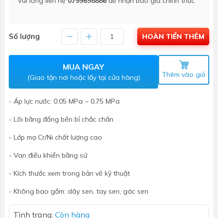
Vui lòng liên hệ
0799698886
để nhận báo giá chính thức
Số lượng
HOÀN TIỀN THÊM
MUA NGAY
Thêm vào giỏ
(Giao tận nơi hoặc lấy tại cửa hàng)
- Áp lực nước: 0.05 MPa ~ 0.75 MPa
- Lõi bằng đồng bền bỉ chắc chắn
- Lớp mạ Cr/Ni chất lượng cao
- Van điều khiển bằng sứ
- Kích thước xem trong bản vẽ kỹ thuật
- Không bao gồm: dây sen, tay sen, gác sen
Tình trạng:
Còn hàng