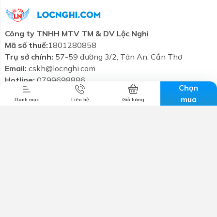
Công ty TNHH MTV TM & DV Lộc Nghi
Combo tiết
Thương hiệu
Liên hệ
Tin tức
Mã số thuế:
1801280858
kiệm
Trụ sở chính:
57-59 đường 3/2, Tân An, Cần Thơ
Email:
cskh@locnghi.com
Hotline:
0799698886
Chọn
mua
Danh mục
Liên hệ
Giỏ hàng
Giới thiệu
Chính sách bảo mật
Chính sách vận chuyển
Chính sách đổi trả
Chính sách bảo hành
Kết nối với chúng tôi