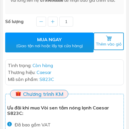
Vui lòng liên hệ
0799698886
để nhận báo giá chính thức
Số lượng
MUA NGAY
Thêm vào giỏ
(Giao tận nơi hoặc lấy tại cửa hàng)
Tình trạng:
Còn hàng
Thương hiệu:
Caesar
Mã sản phẩm:
S823C
Chương trình KM
Ưu đãi khi mua Vòi sen tắm nóng lạnh Caesar
S823C:
Đã bao gồm VAT
1