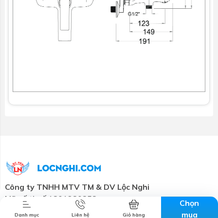
Combo tiết
Thương hiệu
Liên hệ
Tin tức
kiệm
Công ty TNHH MTV TM & DV Lộc Nghi
Mã số thuế:
1801280858
Chọn
Trụ sở chính:
57-59 đường 3/2, Tân An, Cần Thơ
mua
Danh mục
Liên hệ
Giỏ hàng