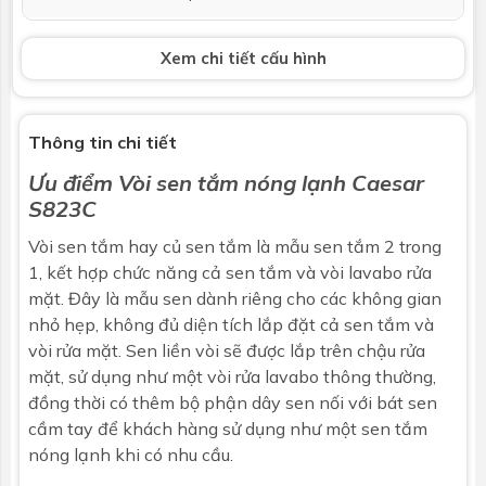
Tay sen
Xem chi tiết cấu hình
Chức năng
3 chế độ
Massage
Không
Thông tin chi tiết
Ưu điểm
Vòi sen tắm
nóng lạnh Caesar
Tăng áp
Không
S823C
Chất liệu
Nhựa mạ Crom
Vòi sen tắm hay củ sen tắm là mẫu sen tắm 2 trong
1, kết hợp chức năng cả sen tắm và vòi lavabo rửa
Bảo hành
Nhấp để xem chính sách bảo hành
mặt. Đây là mẫu sen dành riêng cho các không gian
nhỏ hẹp, không đủ diện tích lắp đặt cả sen tắm và
Dây sen
vòi rửa mặt. Sen liền vòi sẽ được lắp trên chậu rửa
Chất liệu
Thép không rỉ
mặt, sử dụng như một vòi rửa lavabo thông thường,
đồng thời có thêm bộ phận dây sen nối với bát sen
Chiều dài dây
150cm
cầm tay để khách hàng sử dụng như một sen tắm
sen
nóng lạnh khi có nhu cầu.