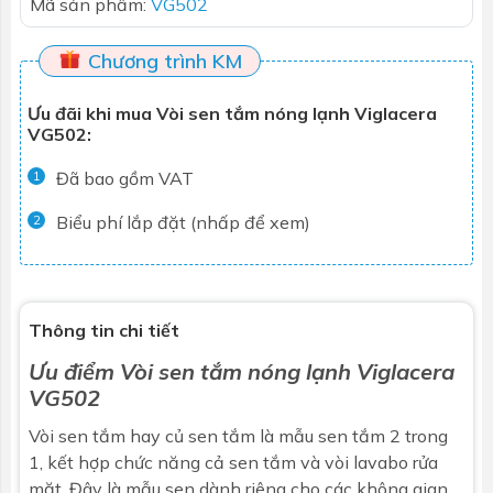
Mã sản phẩm:
VG502
Chương trình KM
Ưu đãi khi mua Vòi sen tắm nóng lạnh Viglacera
VG502:
Đã bao gồm VAT
1
Biểu phí lắp đặt (nhấp để xem)
2
Thông tin chi tiết
Ưu điểm
Vòi sen tắm
nóng lạnh Viglacera
VG502
Vòi sen tắm hay củ sen tắm là mẫu sen tắm 2 trong
1, kết hợp chức năng cả sen tắm và vòi lavabo rửa
mặt. Đây là mẫu sen dành riêng cho các không gian