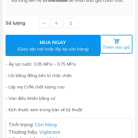
Vui lòng liên hệ
0799698886
để nhận báo giá chính thức
Số lượng
MUA NGAY
Thêm vào giỏ
(Giao tận nơi hoặc lấy tại cửa hàng)
- Áp lực nước: 0.05 MPa ~ 0.75 MPa
- Lõi bằng đồng bền bỉ chắc chắn
- Lớp mạ Cr/Ni chất lượng cao
- Van điều khiển bằng sứ
- Kích thước xem trong bản vẽ kỹ thuật
Tình trạng:
Còn hàng
Thương hiệu:
Viglacera