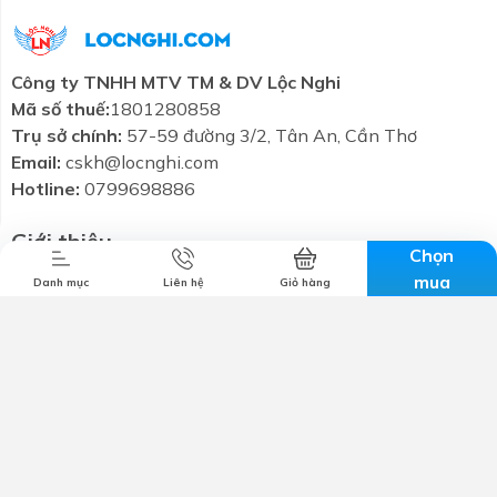
Công ty TNHH MTV TM & DV Lộc Nghi
Mã số thuế:
1801280858
Trụ sở chính:
57-59 đường 3/2, Tân An, Cần Thơ
Combo tiết
Thương hiệu
Liên hệ
Tin tức
Email:
cskh@locnghi.com
kiệm
Hotline:
0799698886
Giới thiệu
Chọn
Chính sách bảo mật
mua
Danh mục
Liên hệ
Giỏ hàng
Chính sách vận chuyển
Chính sách đổi trả
Chính sách bảo hành
Kết nối với chúng tôi