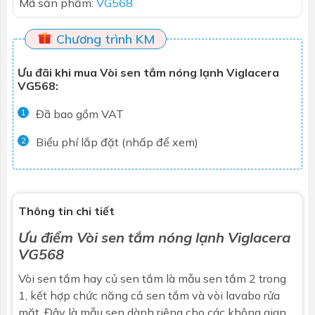
Mã sản phẩm:
VG568
Chương trình KM
Ưu đãi khi mua Vòi sen tắm nóng lạnh Viglacera
VG568:
Đã bao gồm VAT
1
Biểu phí lắp đặt (nhấp để xem)
2
Thông tin chi tiết
Ưu điểm
Vòi sen tắm
nóng lạnh Viglacera
VG568
Vòi sen tắm hay củ sen tắm là mẫu sen tắm 2 trong
1, kết hợp chức năng cả sen tắm và vòi lavabo rửa
mặt. Đây là mẫu sen dành riêng cho các không gian