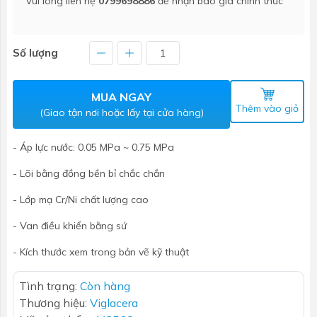
Vui lòng liên hệ
0799698886
để nhận báo giá chính thức
Số lượng
MUA NGAY
Thêm vào giỏ
(Giao tận nơi hoặc lấy tại cửa hàng)
- Áp lực nước: 0.05 MPa ~ 0.75 MPa
- Lõi bằng đồng bền bỉ chắc chắn
- Lớp mạ Cr/Ni chất lượng cao
- Van điều khiển bằng sứ
- Kích thước xem trong bản vẽ kỹ thuật
Tình trạng:
Còn hàng
Thương hiệu:
Viglacera