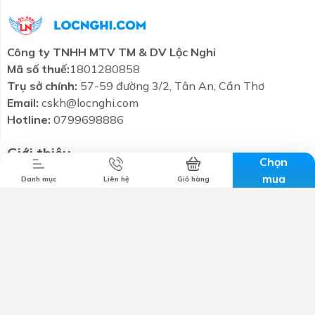
Công ty TNHH MTV TM & DV Lộc Nghi
Mã số thuế:
1801280858
Trụ sở chính:
57-59 đường 3/2, Tân An, Cần Thơ
Combo tiết
Thương hiệu
Liên hệ
Tin tức
Email:
cskh@locnghi.com
kiệm
Hotline:
0799698886
Giới thiệu
Chọn
Chính sách bảo mật
mua
Danh mục
Liên hệ
Giỏ hàng
Chính sách vận chuyển
Chính sách đổi trả
Chính sách bảo hành
Kết nối với chúng tôi