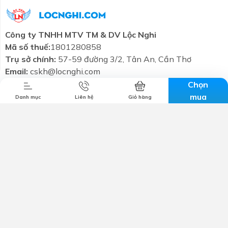
Công ty TNHH MTV TM & DV Lộc Nghi
Combo tiết
Thương hiệu
Liên hệ
Tin tức
kiệm
Mã số thuế:
1801280858
Trụ sở chính:
57-59 đường 3/2, Tân An, Cần Thơ
Email:
cskh@locnghi.com
Hotline:
0799698886
Chọn
mua
Danh mục
Liên hệ
Giỏ hàng
Giới thiệu
Chính sách bảo mật
Chính sách vận chuyển
Chính sách đổi trả
Chính sách bảo hành
Kết nối với chúng tôi