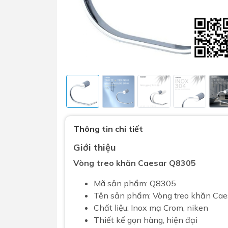
Sen t
Phụ kiện nhà vệ sinh
Combo 
Thông tin chi tiết
chọn
Gương nhà vệ sinh - nhà tắm
Giới thiệu
Combo 
Máy sấy tay
Vòng treo khăn Caesar Q8305
Combo 
Nắp bồn cầu
Combo
Mã sản phẩm: Q8305
Nắp điện tử
mặt tr
Tên sản phẩm: Vòng treo khăn
Cae
Chất liệu: Inox mạ Crom, niken
Combo 
Thiết kế gọn hàng, hiện đại