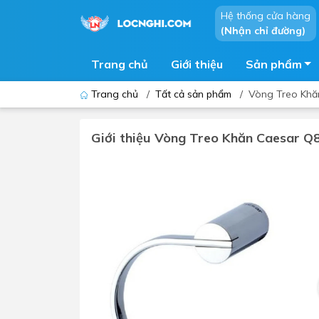
Hệ thống cửa hàng
(Nhận chỉ đường)
Trang chủ
Giới thiệu
Sản phẩm
Trang chủ
/
Tất cả sản phẩm
/
Vòng Treo Khă
Giới thiệu Vòng Treo Khăn Caesar Q
Bồn cầu
Bồn t
Thiết bị nhà tiểu
Phòng
Lavabo - Chậu rửa mặt
Sen t
Vòi lavabo
Vòi s
Vòi chậu - vòi hồ - vòi gắn tường
Máy t
Máy sấy tay
Phụ k
Lavabo tủ - Lavabo kính
Chậu 
Sen t