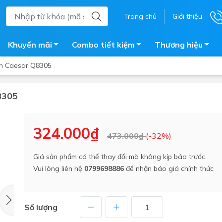
Trang chủ
Giới thiệu
Khuyến mãi
Combo tiết kiệm
Thương hiệu
n Caesar Q8305
8305
ắm
Bồn nước
 tắm kính
Máy nước nóng năng lượng 
324.000₫
473.000₫
(-32%)
trời
ắm đứng
Bồn bảo ôn
en tắm
Giá sản phẩm có thể thay đổi mà không kịp báo trước.
Bồn nhựa tự hoại
Vui lòng liên hệ
0799698886
để nhận báo giá chính thức
ắm nước nóng điện
Máy bơm tăng áp
iện nhà tắm
Vòi pha nóng lạnh
giặt
Số lượng
Vật tư
ắm âm tường