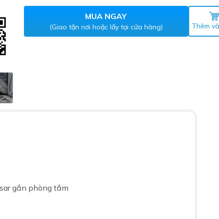
Máy nước nóng gián tiếp
ắm
MUA NGAY
Thêm và
(Giao tận nơi hoặc lấy tại cửa hàng)
thiết bị vệ sinh Lộc Nghi lựa
bồn cầu nhà trọ giá rẻ
thiết bị vệ sinh chính hãng
 Máy nước nóng năng lượng
ời
sar
gắn phòng tắm
thiết bị vệ sinh cao cấp