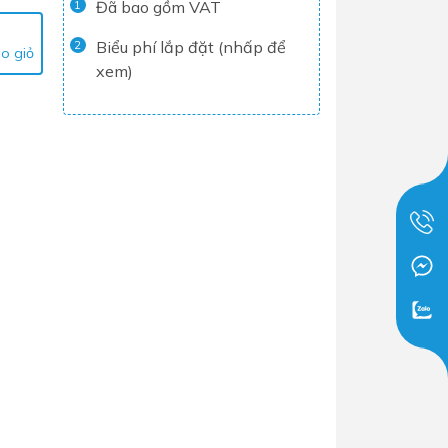
Đã bao gồm VAT
1
Tủ lạnh
Biểu phí lắp đặt (nhấp để
2
o giỏ
Máy rửa chén
xem)
Nồi chiên không dầu
Nồi cơm điện
Gia dụng
Dịch Vụ Lắp Đặt Thiết Bị Nhà Bếp
Lộc Nghi Cần Thơ – Chuyên
Nghiệp và Tận Tâm
Dịch Vụ Lắp Đặt Thiết Bị Ngành
Nước Lộc Nghi Cần Thơ – Chuyên
Nghiệp & Uy Tín
Dịch Vụ Lắp Đặt Sen Vòi và Phụ
Kiện Nhà Tắm Lộc Nghi Cần Thơ –
Chuyên Nghiệp và Tận Tâm