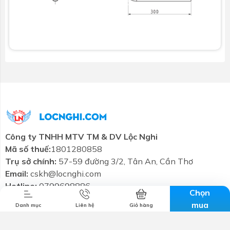
Công ty TNHH MTV TM & DV Lộc Nghi
Combo tiết
Thương hiệu
Liên hệ
Tin tức
Mã số thuế:
1801280858
kiệm
Trụ sở chính:
57-59 đường 3/2, Tân An, Cần Thơ
Email:
cskh@locnghi.com
Hotline:
0799698886
Chọn
mua
Danh mục
Liên hệ
Giỏ hàng
Giới thiệu
Chính sách bảo mật