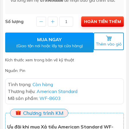
Vui lòng liên hệ
0799698886
để nhận báo giá chính thức
Số lượng
HOÀN TIỀN THÊM
MUA NGAY
Thêm vào giỏ
(Giao tận nơi hoặc lấy tại cửa hàng)
Kích thước xem trong bản vẽ kỹ thuật
Nguồn: Pin
Tình trạng:
Còn hàng
Thương hiệu:
American Standard
Mã sản phẩm:
WF-8603
Chương trình KM
Ưu đãi khi mua Xả tiểu American Standard WF-