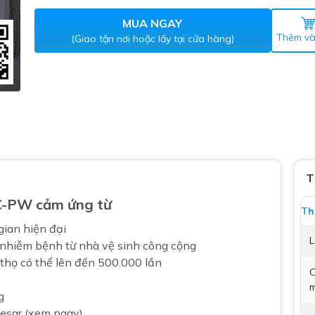
Máy nước nóng gián tiếp
ắm
MUA NGAY
Thêm và
(Giao tận nơi hoặc lấy tại cửa hàng)
thiết bị vệ sinh Lộc Nghi lựa
T
C-PW cảm ứng từ
bồn cầu nhà trọ giá rẻ
Th
thiết bị vệ sinh chính hãng
gian hiện đại
L
 nhiễm bệnh từ nhà vệ sinh công cộng
 Máy nước nóng năng lượng
 thọ có thể lên đến 500.000 lần
ời
C
thiết bị vệ sinh cao cấp
g
aesar (xem ngay)