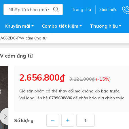
Trang chủ
Giới thiệu
Khuyến mãi
Combo tiết kiệm
Thương hiệu
r A652DC-PW cảm ứng từ
PW cảm ứng từ
ắm
Bồn nước
 tắm kính
Máy nước nóng năng lượng 
2.656.800₫
3.121.000₫
(-15%)
trời
ắm đứng
Bồn bảo ôn
en tắm
Giá sản phẩm có thể thay đổi mà không kịp báo trước.
Bồn nhựa tự hoại
Vui lòng liên hệ
0799698886
để nhận báo giá chính thức
ắm nước nóng điện
Máy bơm tăng áp
iện nhà tắm
Vòi pha nóng lạnh
giặt
Số lượng
Vật tư
ắm âm tường