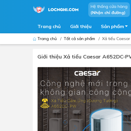
Hệ thống cửa hàng
(Nhận chỉ đường)
Trang chủ
Giới thiệu
Sản phẩm
Trang chủ
/
Tất cả sản phẩm
/
Xả tiểu Caesa
Giới thiệu Xả tiểu Caesar A652DC-
Bồn cầu
Bồn t
Thiết bị nhà tiểu
Phòng
Lavabo - Chậu rửa mặt
Sen t
Vòi lavabo
Vòi s
Vòi chậu - vòi hồ - vòi gắn tường
Máy t
Máy sấy tay
Phụ k
Lavabo tủ - Lavabo kính
Chậu 
Sen t