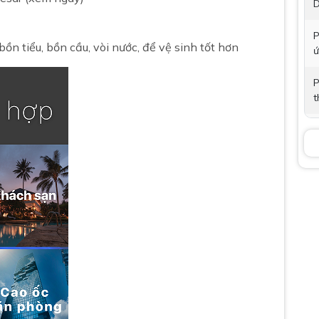
D
P
n tiểu, bồn cầu, vòi nước, để vệ sinh tốt hơn
ứ
P
t
Á
K
B