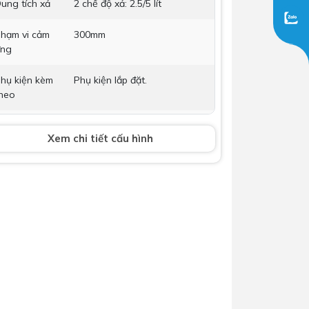
ung tích xả
2 chế độ xả: 2.5/5 lít
Dịch Vụ Lắp Đặt Bồn Cầu &
hạm vi cảm
Lavabo Lộc Nghi Cần Thơ –
300mm
ng
Chuyên Nghiệp & Tận Tâm
hụ kiện kèm
Phụ kiện lắp đặt.
heo
Nguồn
DC 3V (02 Pin 1.5 V)
Xem chi tiết cấu hình
p suất nước
0.07 MPa ~ 0.75 MPa
ích thước
110 x 65 x 135 mm
ảo hành
Nhấp để xem chính sách bảo
hành