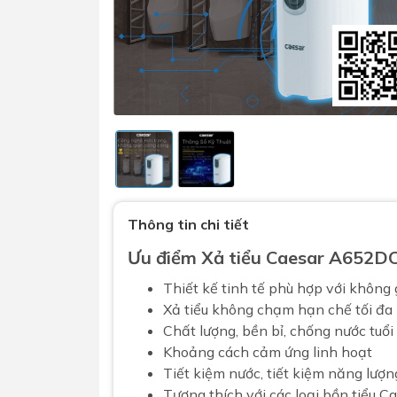
Sen t
Phụ kiện nhà vệ sinh
Combo 
Thông tin chi tiết
chọn
Gương nhà vệ sinh - nhà tắm
Ưu điểm Xả tiểu Caesar A652D
Combo 
Máy sấy tay
Combo 
Thiết kế tinh tế phù hợp với không 
Nắp bồn cầu
Xả tiểu không chạm hạn chế tối đa
Combo
Nắp điện tử
Chất lượng, bền bỉ, chống nước tuổi
mặt tr
Khoảng cách cảm ứng linh hoạt
Combo 
Tiết kiệm nước, tiết kiệm năng lượn
Tương thích với các loại
bồn tiểu C