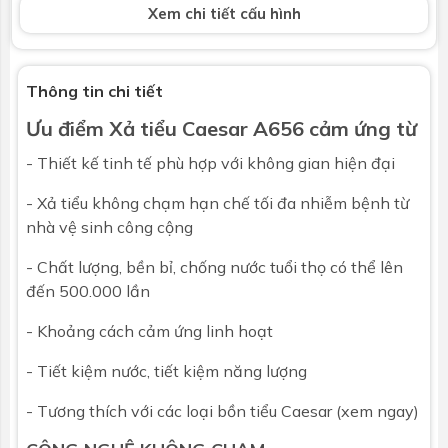
Xem chi tiết cấu hình
Áp suất nước
0.07 MPa ~ 0.75 MPa
Kích thước
76 x 101 x 194 mm
Thông tin chi tiết
Ưu điểm Xả tiểu Caesar A656 cảm ứng từ
Bảo hành
Nhấp để xem chính sách bảo hành
- Thiết kế tinh tế phù hợp với không gian hiện đại
- Xả tiểu không chạm hạn chế tối đa nhiễm bệnh từ
nhà vệ sinh công cộng
- Chất lượng, bền bỉ, chống nước tuổi thọ có thể lên
đến 500.000 lần
- Khoảng cách cảm ứng linh hoạt
- Tiết kiệm nước, tiết kiệm năng lượng
- Tương thích với các loại
bồn tiểu Caesar (xem ngay)