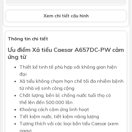
Nguồn
DC 6V (04 Pin 1.5 V)
Xem chi tiết cấu hình
Áp suất nước
0.07 MPa ~ 0.75 MPa
Kích thước
76 x 128 x 138 mm
Thông tin chi tiết
Ưu điểm Xả tiểu Caesar A657DC-PW cảm
Bảo hành
Nhấp để xem chính sách bảo hành
ứng từ
Thiết kế tinh tế phù hợp với không gian hiện
đại
Xả tiểu không chạm hạn chế tối đa nhiễm bệnh
từ nhà vệ sinh công cộng
Chất lượng, bền bỉ, chống nước tuổi thọ có
thể lên đến 500.000 lần
Khoảng cách cảm ứng linh hoạt
Tiết kiệm nước, tiết kiệm năng lượng
Tương thích với các loại
bồn tiểu Caesar (xem
ngay)