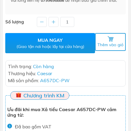
Vui lòng liên hệ
0799698886
để nhận báo giá chính thức
Số lượng
MUA NGAY
Thêm vào giỏ
(Giao tận nơi hoặc lấy tại cửa hàng)
Tình trạng:
Còn hàng
Thương hiệu:
Caesar
Mã sản phẩm:
A657DC-PW
Chương trình KM
Ưu đãi khi mua Xả tiểu Caesar A657DC-PW cảm
ứng từ:
Đã bao gồm VAT
1