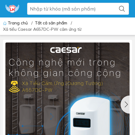
Trang chủ
/
Tất cả sản phẩm
/
Xả tiểu Caesar A657DC-PW cảm ứng từ