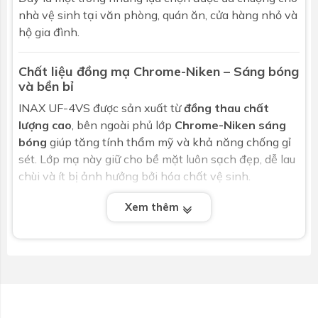
nhà vệ sinh tại văn phòng, quán ăn, cửa hàng nhỏ và
hộ gia đình.
Chất liệu đồng mạ Chrome-Niken – Sáng bóng
và bền bỉ
INAX UF-4VS được sản xuất từ
đồng thau chất
lượng cao
, bên ngoài phủ lớp
Chrome-Niken sáng
bóng
giúp tăng tính thẩm mỹ và khả năng chống gỉ
sét. Lớp mạ này giữ cho bề mặt luôn sạch đẹp, dễ lau
chùi và ít bị ảnh hưởng bởi hóa chất vệ sinh.
Xem thêm
Tương thích với nhiều mẫu chậu tiểu INAX
Sản phẩm được thiết kế chuyên dụng để tương thích
hoàn hảo với các mẫu bồn tiểu như:
U-117V
U-116V