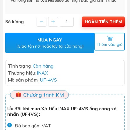
Vui lòng liên hệ
0799698886
để nhận báo giá chính thức
Số lượng
HOÀN TIỀN THÊM
MUA NGAY
Thêm vào giỏ
(Giao tận nơi hoặc lấy tại cửa hàng)
Tình trạng:
Còn hàng
Thương hiệu:
INAX
Mã sản phẩm:
UF-4VS
Chương trình KM
Ưu đãi khi mua Xả tiểu INAX UF-4VS ống cong xả
nhấn (UF4VS):
Đã bao gồm VAT
1