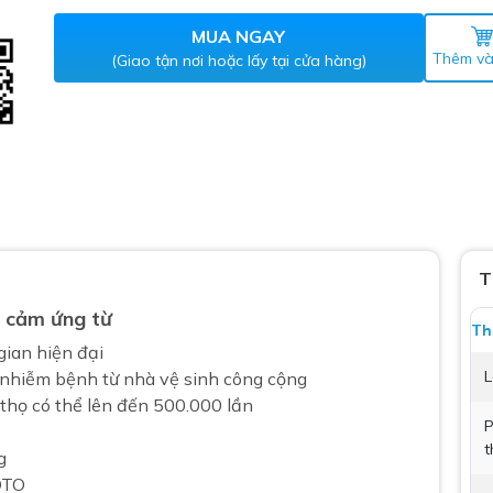
Máy nước nóng gián tiếp
ắm
MUA NGAY
Thêm và
(Giao tận nơi hoặc lấy tại cửa hàng)
thiết bị vệ sinh Lộc Nghi lựa
T
cảm ứng từ
bồn cầu nhà trọ giá rẻ
Th
gian hiện đại
thiết bị vệ sinh chính hãng
L
 nhiễm bệnh từ nhà vệ sinh công cộng
 Máy nước nóng năng lượng
 thọ có thể lên đến 500.000 lần
ời
P
t
thiết bị vệ sinh cao cấp
g
TOTO