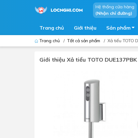
Hệ thống cửa hàng
(Nhận chỉ đường)
Trang chủ
Giới thiệu
Sản phẩm
Trang chủ
/
Tất cả sản phẩm
/
Xả tiểu TOTO 
Giới thiệu Xả tiểu TOTO DUE137PBK
Bồn cầu
Bồn t
Thiết bị nhà tiểu
Phòng
Lavabo - Chậu rửa mặt
Sen t
Vòi lavabo
Vòi s
Vòi chậu - vòi hồ - vòi gắn tường
Máy t
Máy sấy tay
Phụ k
Lavabo tủ - Lavabo kính
Chậu 
Sen t