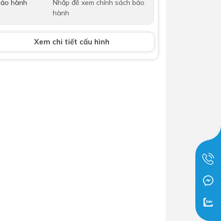
ảo hành
Nhấp để xem chính sách bảo
Dịch Vụ Lắp Đặt Bồn Cầu &
hành
Lavabo Lộc Nghi Cần Thơ –
Chuyên Nghiệp & Tận Tâm
Xem chi tiết cấu hình