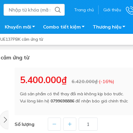
Trang chủ
Giới thiệu
Khuyến mãi
Combo tiết kiệm
Thương hiệu
DUE137PBK cảm ứng từ
 cảm ứng từ
ắm
Bồn nước
 tắm kính
Máy nước nóng năng lượng 
5.400.000₫
6.420.000₫
(-16%)
trời
ắm đứng
Bồn bảo ôn
en tắm
Giá sản phẩm có thể thay đổi mà không kịp báo trước.
Bồn nhựa tự hoại
Vui lòng liên hệ
0799698886
để nhận báo giá chính thức
ắm nước nóng điện
Máy bơm tăng áp
iện nhà tắm
Vòi pha nóng lạnh
giặt
Số lượng
Vật tư
ắm âm tường