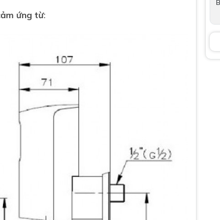
B
ảm ứng từ
: