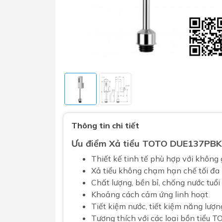
Sen t
Phụ kiện nhà vệ sinh
Combo 
Thông tin chi tiết
chọn
Gương nhà vệ sinh - nhà tắm
Ưu điểm
Xả tiểu
TOTO DUE137PBK 
Combo 
Máy sấy tay
Thiết kế tinh tế phù hợp với không 
Combo 
Nắp bồn cầu
Xả tiểu không chạm hạn chế tối đa
Combo
Nắp điện tử
Chất lượng, bền bỉ, chống nước tuổi
mặt tr
Khoảng cách cảm ứng linh hoạt
Combo 
Tiết kiệm nước, tiết kiệm năng lượn
Tương thích với các loại bồn tiểu 