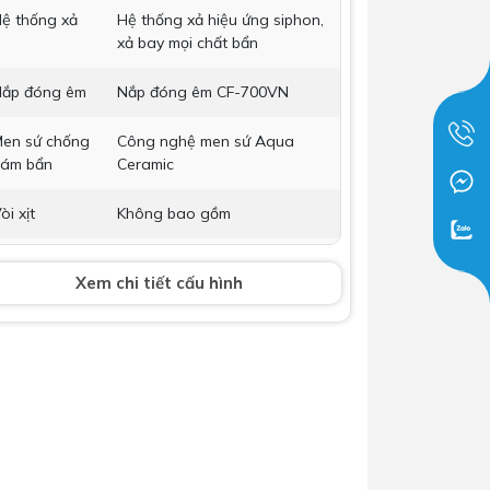
ệ thống xả
Hệ thống xả hiệu ứng siphon,
Dịch Vụ Lắp Đặt Bồn Cầu &
xả bay mọi chất bẩn
Lavabo Lộc Nghi Cần Thơ –
Chuyên Nghiệp & Tận Tâm
ắp đóng êm
Nắp đóng êm CF-700VN
en sứ chống
Công nghệ men sứ Aqua
ám bẩn
Ceramic
òi xịt
Không bao gồm
 cầu
Có
Xem chi tiết cấu hình
ích thước
380 x 760 x 636 (mm) (RxDxC)
ảo hành
Nhấp để xem chính sách bảo
hành