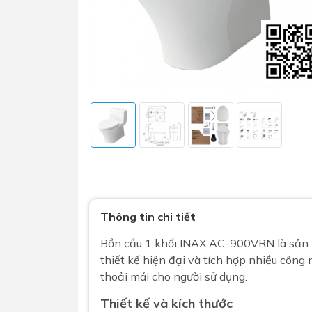
Sen t
Phụ kiện nhà vệ sinh
Combo 
chọn
Gương nhà vệ sinh - nhà tắm
Combo 
Máy sấy tay
Thông tin chi tiết
Combo 
Nắp bồn cầu
Bồn cầu 1 khối
INAX AC-900VRN là sản 
Combo
Nắp điện tử
thiết kế hiện đại và tích hợp nhiều công 
mặt tr
thoải mái cho người sử dụng.
Combo 
Thiết kế và kích thước