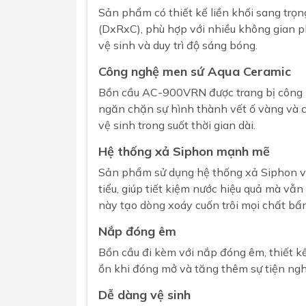
Sản phẩm có thiết kế liền khối sang trọ
(DxRxC), phù hợp với nhiều không gian p
vệ sinh và duy trì độ sáng bóng.
Công nghệ men sứ Aqua Ceramic
Bồn cầu
AC-900VRN được trang bị
công
ngăn chặn sự hình thành vết ố vàng và c
vệ sinh trong suốt thời gian dài.
Hệ thống xả Siphon mạnh mẽ
Sản phẩm sử dụng hệ thống xả Siphon với h
tiểu, giúp tiết kiệm nước hiệu quả mà 
này tạo dòng xoáy cuốn trôi mọi chất bẩ
Nắp đóng êm
Bồn cầu đi kèm với nắp đóng êm, thiết k
ồn khi đóng mở và tăng thêm sự tiện ngh
Dễ dàng vệ sinh