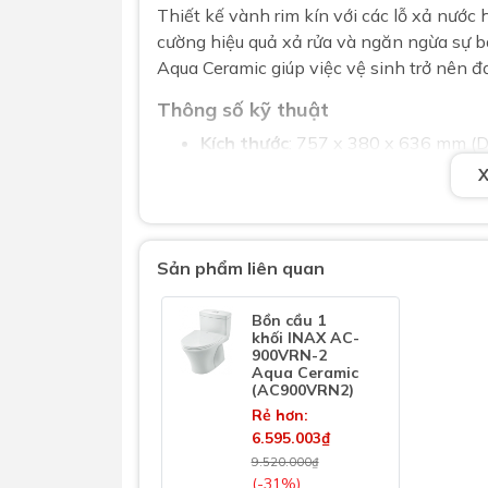
Thiết kế vành rim kín với các lỗ xả nước 
cường hiệu quả xả rửa và ngăn ngừa sự 
Aqua Ceramic giúp việc vệ sinh trở nên 
Thông số kỹ thuật
Kích thước
: 757 x 380 x 636 mm (
Tâm thoát
: 300 mm (±5 mm)
Màu sắc
: Trắng
Sản phẩm liên quan
Xuất xứ
: Sản xuất tại Việt Nam t
Với những ưu điểm về thiết kế, công ngh
Bồn cầu 1
khối INAX AC-
lựa chọn lý tưởng cho không gian phòng t
900VRN-2
người sử dụng.
Aqua Ceramic
(AC900VRN2)
Câu hỏi thường gặp (FAQ) về bồn 
Rẻ hơn:
6.595.003₫
1. Bồn cầu INAX AC-900VRN có tiết ki
9.520.000₫
(-31%)