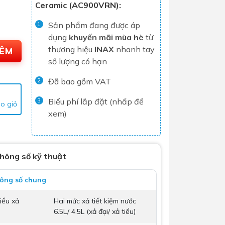
Ceramic (AC900VRN):
Tủ lạnh
Sản phẩm đang được áp
1
Máy rửa chén
dụng
khuyến mãi mùa hè
từ
Nồi chiên không dầu
thương hiệu
INAX
nhanh tay
HÊM
số lượng có hạn
Nồi cơm điện
Gia dụng
Đã bao gồm VAT
2
Biểu phí lắp đặt (nhấp để
3
o giỏ
xem)
Dịch Vụ Lắp Đặt Thiết Bị Nhà Bếp
Lộc Nghi Cần Thơ – Chuyên
Nghiệp và Tận Tâm
hông số kỹ thuật
Dịch Vụ Lắp Đặt Thiết Bị Ngành
Nước Lộc Nghi Cần Thơ – Chuyên
ông số chung
Nghiệp & Uy Tín
Dịch Vụ Lắp Đặt Sen Vòi và Phụ
iểu xả
Hai mức xả tiết kiệm nước
Kiện Nhà Tắm Lộc Nghi Cần Thơ –
6.5L/ 4.5L (xả đại/ xả tiểu)
Chuyên Nghiệp và Tận Tâm