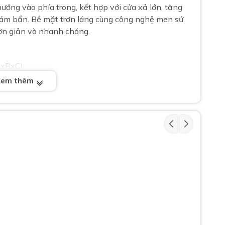
hướng vào phía trong, kết hợp với cửa xả lớn, tăng
bám bẩn. Bề mặt trơn láng cùng công nghệ men sứ
đơn giản và nhanh chóng.
DxRxC)
Xem thêm
heo công nghệ Nhật Bản
ệ và tính năng, bồn cầu 1 khối INAX AC-900VRN là
ắm hiện đại, mang lại sự tiện nghi và thoải mái cho
cầu 1 khối INAX AC-900VRN
ệm nước không?