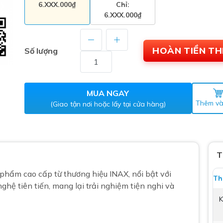
6.XXX.000₫
Chỉ:
Máy nước nóng gián tiếp
ắm
6.XXX.000₫
HOÀN TIỀN T
Số lượng
MUA NGAY
Thêm và
(Giao tận nơi hoặc lấy tại cửa hàng)
thiết bị vệ sinh Lộc Nghi lựa
bồn cầu nhà trọ giá rẻ
T
thiết bị vệ sinh chính hãng
phẩm cao cấp từ
thương hiệu INAX
, nổi bật với
 Máy nước nóng năng lượng
Th
nghệ tiên tiến, mang lại trải nghiệm tiện nghi và
ời
K
thiết bị vệ sinh cao cấp