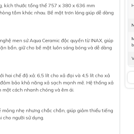
ng, kích thước tổng thể 757 x 380 x 636 mm
H
hòng tắm khác nhau. Bề mặt trơn láng giúp dễ dàng
N
M
 nghệ men sứ Aqua Ceramic
độc quyền từ INAX, giúp
b
ặn bẩn, giữ cho bề mặt luôn sáng bóng và dễ dàng
V
T
ai chế độ xả: 6,5 lít cho xả đại và 4,5 lít cho xả
vẫn đảm bảo khả năng xả sạch mạnh mẽ. Hệ thống xả
K
n một cách nhanh chóng và êm ái.
B
ế mỏng nhẹ nhưng chắc chắn, giúp giảm thiểu tiếng
i cho người sử dụng.