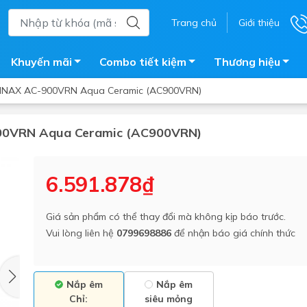
Trang chủ
Giới thiệu
Khuyến mãi
Combo tiết kiệm
Thương hiệu
i INAX AC-900VRN Aqua Ceramic (AC900VRN)
-900VRN Aqua Ceramic (AC900VRN)
ắm
Bồn nước
 tắm kính
Máy nước nóng năng lượng 
6.591.878₫
trời
ắm đứng
Bồn bảo ôn
en tắm
Giá sản phẩm có thể thay đổi mà không kịp báo trước.
Bồn nhựa tự hoại
Vui lòng liên hệ
0799698886
để nhận báo giá chính thức
ắm nước nóng điện
Máy bơm tăng áp
iện nhà tắm
Vòi pha nóng lạnh
giặt
Nắp êm
Nắp êm
Vật tư
Chỉ:
siêu mỏng
ắm âm tường