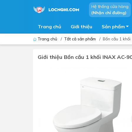
Hệ thống cửa hàng
(Nhận chỉ đường)
Trang chủ
Giới thiệu
Sản phẩm
Trang chủ
/
Tất cả sản phẩm
/
Bồn cầu 1 khố
Giới thiệu Bồn cầu 1 khối INAX AC
Bồn cầu
Bồn t
Thiết bị nhà tiểu
Phòng
Lavabo - Chậu rửa mặt
Sen t
Vòi lavabo
Vòi s
Vòi chậu - vòi hồ - vòi gắn tường
Máy t
Máy sấy tay
Phụ k
Lavabo tủ - Lavabo kính
Chậu 
Sen t