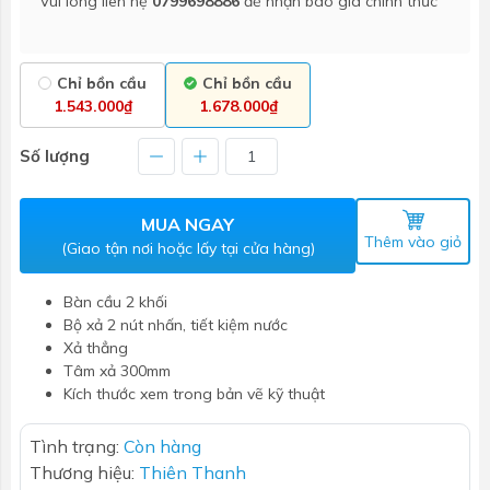
Vui lòng liên hệ
0799698886
để nhận báo giá chính thức
Chỉ bồn cầu
Chỉ bồn cầu
1.543.000₫
1.678.000₫
Số lượng
MUA NGAY
Thêm vào giỏ
(Giao tận nơi hoặc lấy tại cửa hàng)
Bàn cầu 2 khối
Bộ xả 2 nút nhấn, tiết kiệm nước
Xả thẳng
Tâm xả 300mm
Kích thước xem trong bản vẽ kỹ thuật
Tình trạng:
Còn hàng
Thương hiệu:
Thiên Thanh