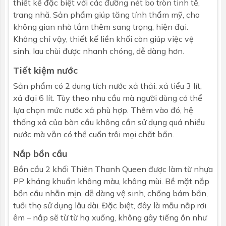
thiết kế đặc biệt với các đường nét bo tròn tinh tế,
trang nhã. Sản phẩm giúp tăng tính thẩm mỹ, cho
không gian nhà tắm thêm sang trọng, hiện đại.
Không chỉ vậy, thiết kế liền khối còn giúp việc vệ
sinh, lau chùi được nhanh chóng, dễ dàng hơn.
Tiết kiệm nước
Sản phẩm có 2 dung tích nước xả thải: xả tiểu 3 lít,
xả đại 6 lít. Tùy theo nhu cầu mà người dùng có thể
lựa chọn mức nước xả phù hợp. Thêm vào đó, hệ
thống xả của bàn cầu không cần sử dụng quá nhiều
nước mà vẫn có thể cuốn trôi mọi chất bẩn.
Nắp bồn cầu
Bồn cầu 2 khối Thiên Thanh Queen được làm từ nhựa
PP kháng khuẩn không màu, không mùi. Bề mặt nắp
bồn cầu nhẵn mịn, dễ dàng vệ sinh, chống bám bẩn,
tuổi thọ sử dụng lâu dài. Đặc biệt, đây là mẫu nắp rơi
êm – nắp sẽ từ từ hạ xuống, không gây tiếng ồn như