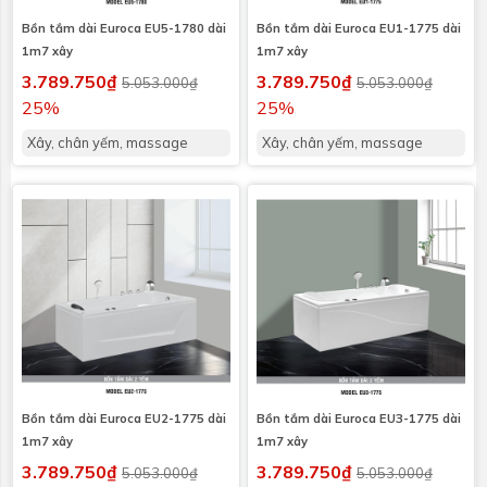
Bồn tắm dài Euroca EU5-1780 dài
Bồn tắm dài Euroca EU1-1775 dài
1m7 xây
1m7 xây
3.789.750₫
3.789.750₫
5.053.000₫
5.053.000₫
25%
25%
Xây, chân yếm, massage
Xây, chân yếm, massage
Bồn tắm dài Euroca EU2-1775 dài
Bồn tắm dài Euroca EU3-1775 dài
1m7 xây
1m7 xây
3.789.750₫
3.789.750₫
5.053.000₫
5.053.000₫