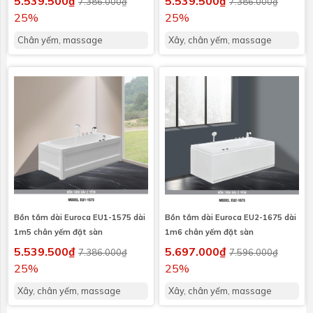
5.539.500₫
5.539.500₫
7.386.000₫
7.386.000₫
25%
25%
Chân yếm, massage
Xây, chân yếm, massage
Bồn tắm dài Euroca EU1-1575 dài
Bồn tắm dài Euroca EU2-1675 dài
1m5 chân yếm đặt sàn
1m6 chân yếm đặt sàn
5.539.500₫
5.697.000₫
7.386.000₫
7.596.000₫
25%
25%
Xây, chân yếm, massage
Xây, chân yếm, massage