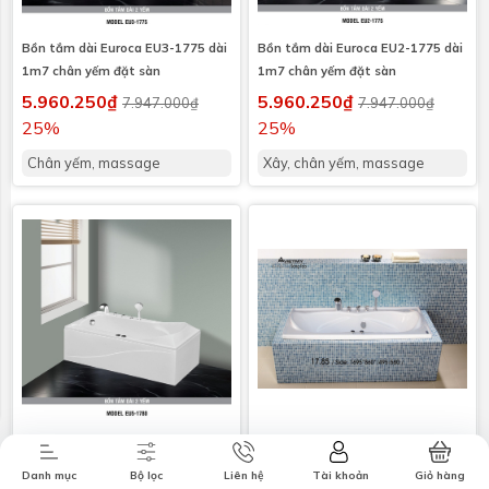
Bồn tắm dài Euroca EU3-1775 dài
Bồn tắm dài Euroca EU2-1775 dài
1m7 chân yếm đặt sàn
1m7 chân yếm đặt sàn
5.960.250₫
5.960.250₫
7.947.000₫
7.947.000₫
25%
25%
Chân yếm, massage
Xây, chân yếm, massage
Combo tiết
Thương hiệu
Liên hệ
Tin tức
kiệm
Bồn tắm dài Euroca EU5-1780 dài
Bồn tắm dài Việt Mỹ 17.85 dài
1m7 chân yếm đặt sàn
1m69
Danh mục
Bộ lọc
Liên hệ
Tài khoản
Giỏ hàng