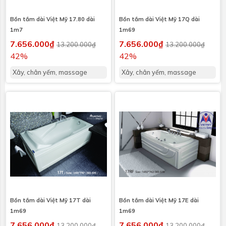
Bồn tắm dài Việt Mỹ 17.80 dài
Bồn tắm dài Việt Mỹ 17Q dài
1m7
1m69
7.656.000₫
7.656.000₫
13.200.000₫
13.200.000₫
42%
42%
Xây, chân yếm, massage
Xây, chân yếm, massage
Bồn tắm dài Việt Mỹ 17T dài
Bồn tắm dài Việt Mỹ 17E dài
1m69
1m69
7.656.000₫
7.656.000₫
13.200.000₫
13.200.000₫