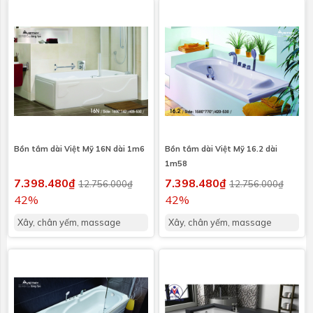
Bồn tắm dài Việt Mỹ 16N dài 1m6
Bồn tắm dài Việt Mỹ 16.2 dài
1m58
7.398.480₫
7.398.480₫
12.756.000₫
12.756.000₫
42%
42%
Xây, chân yếm, massage
Xây, chân yếm, massage