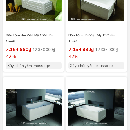
Bồn tắm dài Việt Mỹ 15M dài
Bồn tắm dài Việt Mỹ 15C dài
1m46
1m49
7.154.880₫
7.154.880₫
12.336.000₫
12.336.000₫
42%
42%
Xây, chân yếm, massage
Xây, chân yếm, massage