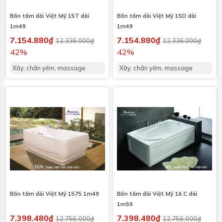
Bồn tắm dài Việt Mỹ 15T dài
Bồn tắm dài Việt Mỹ 15D dài
1m49
1m49
7.154.880₫
7.154.880₫
12.336.000₫
12.336.000₫
42%
42%
Xây, chân yếm, massage
Xây, chân yếm, massage
Bồn tắm dài Việt Mỹ 1575 1m49
Bồn tắm dài Việt Mỹ 16.C dài
1m59
7.398.480₫
7.398.480₫
12.756.000₫
12.756.000₫