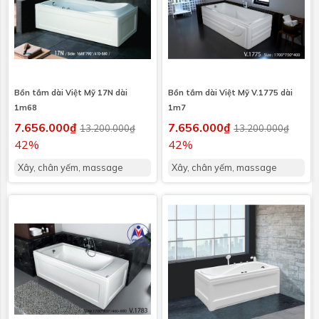
Bồn tắm dài Việt Mỹ 17N dài
Bồn tắm dài Việt Mỹ V.1775 dài
1m68
1m7
7.656.000₫
7.656.000₫
13.200.000₫
13.200.000₫
42%
42%
Xây, chân yếm, massage
Xây, chân yếm, massage