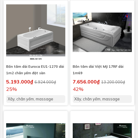
Bồn tắm dài Euroca EU1-1270 dài
Bồn tắm dài Việt Mỹ 17RF dài
1m2 chân yếm đặt sàn
1m69
5.193.000₫
7.656.000₫
6.924.000₫
13.200.000₫
25%
42%
Xây, chân yếm, massage
Xây, chân yếm, massage