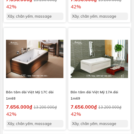
42%
42%
Xây, chân yếm, massage
Xây, chân yếm, massage
Bồn tắm dài Việt Mỹ 17C dài
Bồn tắm dài Việt Mỹ 17A dài
1m68
1m69
7.656.000₫
7.656.000₫
13.200.000₫
13.200.000₫
42%
42%
Xây, chân yếm, massage
Xây, chân yếm, massage