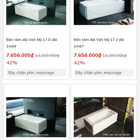
Bồn tắm dài Việt Mỹ 17.D dài
Bồn tắm dài Việt Mỹ 17.2 dài
1m69
1m67
7.656.000₫
7.656.000₫
13.200.000₫
13.200.000₫
42%
42%
Xây, chân yếm, massage
Xây, chân yếm, massage