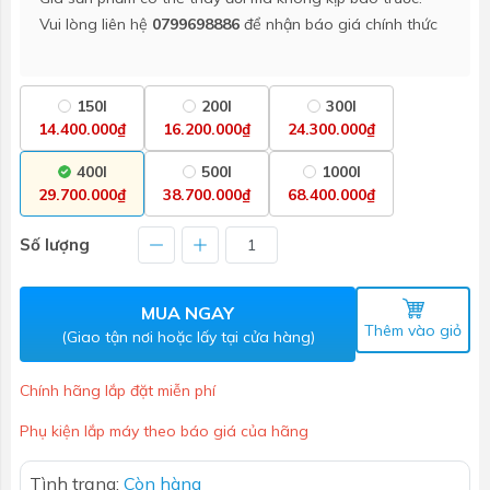
Vui lòng liên hệ
0799698886
để nhận báo giá chính thức
150l
200l
300l
14.400.000₫
16.200.000₫
24.300.000₫
400l
500l
1000l
29.700.000₫
38.700.000₫
68.400.000₫
Số lượng
MUA NGAY
Thêm vào giỏ
(Giao tận nơi hoặc lấy tại cửa hàng)
Chính hãng lắp đặt miễn phí
Phụ kiện lắp máy theo báo giá của hãng
Tình trạng:
Còn hàng