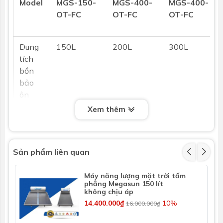
Model
MGS-150-
MGS-400-
MGS-400-
OT-FC
OT-FC
OT-FC
Dung
150L
200L
300L
tích
bồn
bảo
ôn
(Lít)
Xem thêm
Loại
Bồn hở - loại không chịu áp lực
bồn /
Sản phẩm liên quan
Áp
suất
Máy năng lượng mặt trời tấm
làm
phẳng Megasun 150 lít
không chịu áp
việc
14.400.000₫
10%
16.000.000₫
tối đa