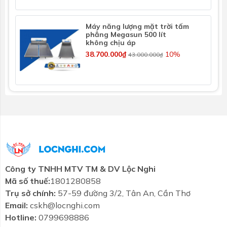
Thanh
Thanh Magie làm mềm nước, chống ăn mòn, tă
Magie
bồn
Máy năng lượng mặt trời tấm
phẳng Megasun 500 lít
không chịu áp
Điện
Điện trở được tích hợp sẵn theo bồn - Sử dụn
38.700.000₫
10%
43.000.000₫
trở dự
điều chỉnh nhiệt độ - Tự động ngắt khi đủ nh
phòng
Công
2KW
2KW
2KW
suất
điện
trở
(KW)
x
Công ty TNHH MTV TM & DV Lộc Nghi
220V
Mã số thuế:
1801280858
Trụ sở chính:
57-59 đường 3/2, Tân An, Cần Thơ
Email:
cskh@locnghi.com
Van
Bồn hở không có van an toàn
Hotline:
0799698886
an