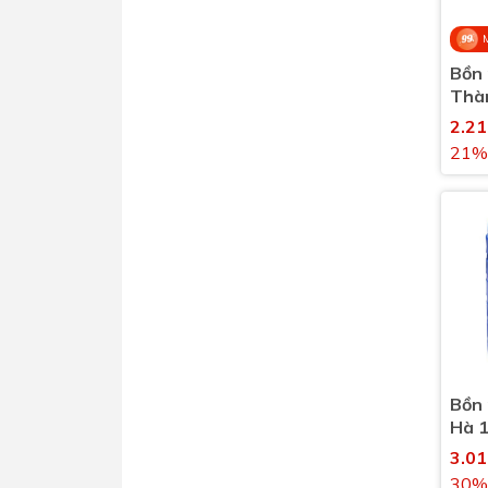
Bồn 
Thàn
1000
2.2
21%
Bồn
Hà 1
3.0
30%