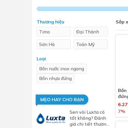
Sen t
Thương hiệu
Sắp x
Timo
Đại Thành
Sơn Hà
Toàn Mỹ
Loại
Phụ kiện nhà vệ sinh
Combo 
Bồn nước inox ngang
chọn
Gương nhà vệ sinh - nhà tắm
Bồn nhựa đứng
Combo 
Máy sấy tay
Bồn
Combo 
Nắp bồn cầu
đứn
MẸO HAY CHO BẠN
Combo
Nắp điện tử
6.2
mặt tr
7%
Sen vòi Luxta có
Combo 
tốt không? Đánh
giá chi tiết thương