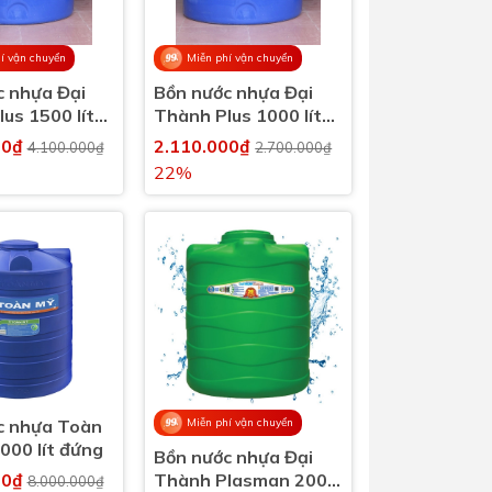
í vận chuyển
Miễn phí vận chuyển
c nhựa Đại
Bồn nước nhựa Đại
us 1500 lít
Thành Plus 1000 lít
00l)
đứng (1000l)
00₫
2.110.000₫
4.100.000₫
2.700.000₫
22%
c nhựa Toàn
Miễn phí vận chuyển
000 lít đứng
Bồn nước nhựa Đại
00₫
Thành Plasman 2000
8.000.000₫