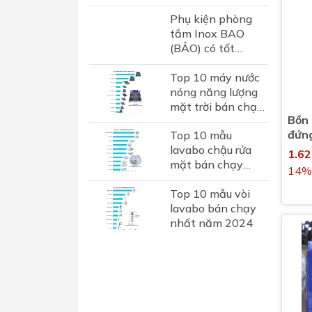
hiệu sen vòi Luxta
Phụ kiện phòng
tại Việt Nam
tắm Inox BAO
(BẢO) có tốt
không? Đánh giá
Top 10 máy nước
chi tiết thương
nóng năng lượng
hiệu phụ kiện inox
mặt trời bán chạy
hơn...
Bồn
nhất 2024
đứn
Top 10 mẫu
lavabo chậu rửa
1.6
mặt bán chạy
14%
nhất năm 2024
Top 10 mẫu vòi
lavabo bán chạy
nhất năm 2024