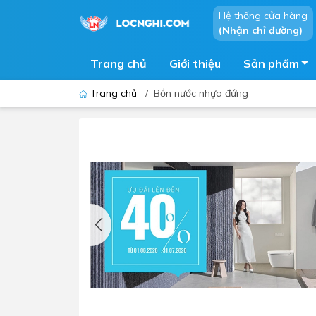
Hệ thống cửa hàng
(Nhận chỉ đường)
Trang chủ
Giới thiệu
Sản phẩm
Trang chủ
/
Bồn nước nhựa đứng
Bồn cầu
Bồn t
Thiết bị nhà tiểu
Phòng
Lavabo - Chậu rửa mặt
Sen t
Vòi lavabo
Vòi s
Vòi chậu - vòi hồ - vòi gắn tường
Máy t
Máy sấy tay
Phụ k
Lavabo tủ - Lavabo kính
Chậu 
Sen t