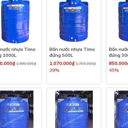
 nước nhựa Timo
Bồn nước nhựa Timo
Bồn nướ
g 1000L
đứng 500L
đứng 30
20.000₫
1.070.000₫
850.00
1.890.000₫
1.750.000₫
39%
45%