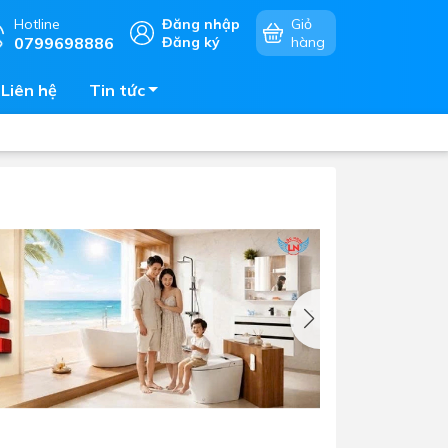
Hotline
Đăng nhập
Giỏ
0799698886
Đăng ký
hàng
Liên hệ
Tin tức
Chậu rửa chén
mặt
Bếp điện - bếp từ âm bàn
Vòi chậu rửa chén
Bếp gas âm bàn
Máy hút khói - hút mùi
Lò vi sóng - lò nướng - lò hấp
Phụ kiện nhà bếp
Tủ bảo quản rượu