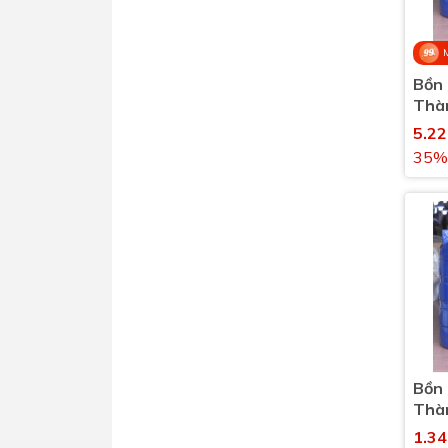
Bồn 
Thàn
đứng
5.2
35%
Bồn 
Thàn
đứng
1.3