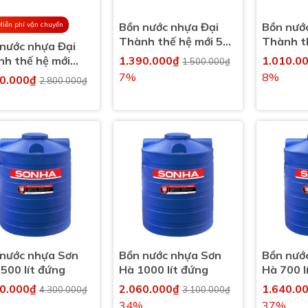
Bồn nước nhựa Đại
Bồn nướ
Miễn phí vận chuyển
Thành thế hệ mới 500
Thành t
nước nhựa Đại
lít đứng
lít đứng
h thế hệ mới
1.390.000₫
1.010.0
1.500.000₫
 lít đứng
7%
8%
10.000₫
2.800.000₫
 nước nhựa Sơn
Bồn nước nhựa Sơn
Bồn nướ
500 lít đứng
Hà 1000 lít đứng
Hà 700 l
10.000₫
2.060.000₫
1.640.0
4.300.000₫
3.100.000₫
34%
37%