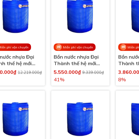
Miễn phí vận chuyển
Miễn phí vận chuyển
Miễn ph
nước nhựa Đại
Bồn nước nhựa Đại
Bồn nướ
h thế hệ mới
Thành thế hệ mới
Thành t
 lít đứng
3000 lít đứng
2000 lít
80.000₫
5.550.000₫
3.860.0
12.219.000₫
9.339.000₫
41%
8%