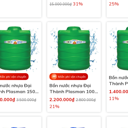
31%
25%
15.000.000₫
Bồn nướ
Miễn phí vận chuyển
Miễn phí vận chuyển
Thành P
nước nhựa Đại
Bồn nước nhựa Đại
lít đứng
nh Plasman 1500
Thành Plasman 1000
1.400.0
đứng
lít đứng
11%
50.000₫
2.200.000₫
3.500.000₫
2.800.000₫
21%