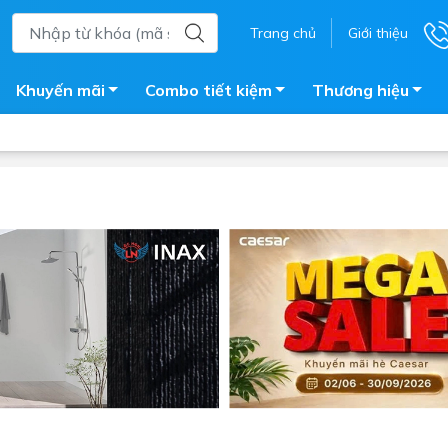
Trang chủ
Giới thiệu
Khuyến mãi
Combo tiết kiệm
Thương hiệu
ắm
Bồn nước
 tắm kính
Máy nước nóng năng lượng 
trời
ắm đứng
Bồn bảo ôn
en tắm
Bồn nhựa tự hoại
ắm nước nóng điện
Máy bơm tăng áp
iện nhà tắm
Vòi pha nóng lạnh
giặt
Vật tư
ắm âm tường