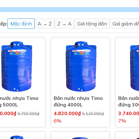
Máy nước nóng gián tiếp
ắm
ếp:
Mặc định
A → Z
Z → A
Giá tăng dần
Giá giảm d
thiết bị vệ sinh Lộc Nghi lựa
bồn cầu nhà trọ giá rẻ
 nước nhựa Timo
Bồn nước nhựa Timo
Bồn nướ
thiết bị vệ sinh chính hãng
g 5000L
đứng 4000L
đứng 30
 Máy nước nóng năng lượng
70.000₫
4.820.000₫
3.740.0
6.750.000₫
5.120.000₫
ời
6%
7%
thiết bị vệ sinh cao cấp