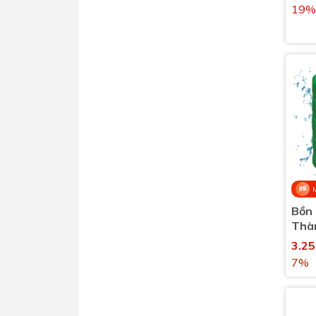
19%
Bồn 
Thà
lít 
3.2
7%