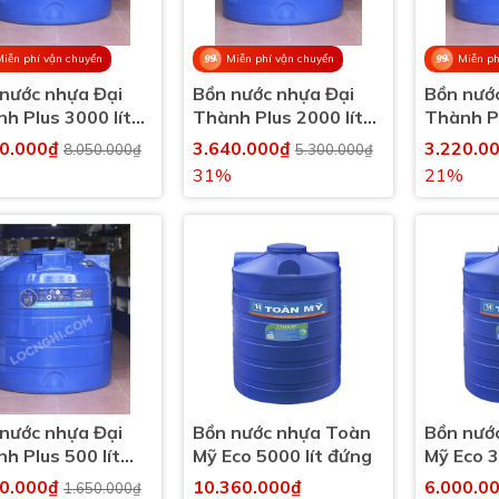
Miễn phí vận chuyển
Miễn phí vận chuyển
Miễn ph
nước nhựa Đại
Bồn nước nhựa Đại
Bồn nướ
h Plus 3000 lít
Thành Plus 2000 lít
Thành Pl
 (3000l)
đứng (2000l)
đứng (15
20.000₫
3.640.000₫
3.220.0
8.050.000₫
5.300.000₫
31%
21%
nước nhựa Đại
Bồn nước nhựa Toàn
Bồn nướ
h Plus 500 lít
Mỹ Eco 5000 lít đứng
Mỹ Eco 3
 (500l)
40.000₫
10.360.000₫
6.000.0
1.650.000₫