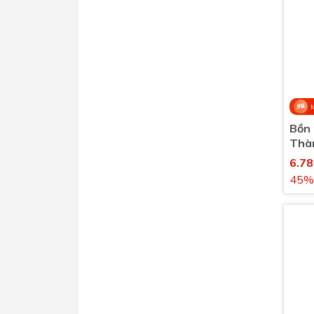
Bồn 
Thàn
4000
6.7
45%