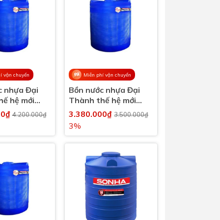
í vận chuyển
Miễn phí vận chuyển
c nhựa Đại
Bồn nước nhựa Đại
hế hệ mới
Thành thế hệ mới
 đứng
1500 lít đứng
00₫
3.380.000₫
4.200.000₫
3.500.000₫
3%