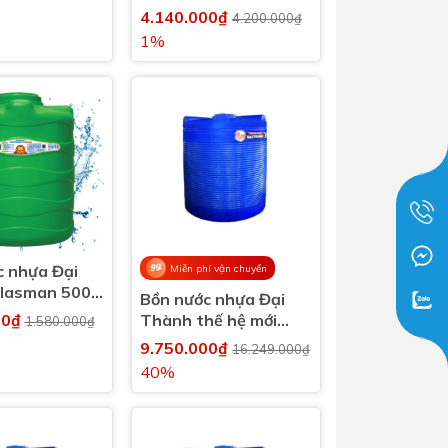
lít đứng
4.140.000₫
4.200.000₫
1%
c nhựa Đại
Miễn phí vận chuyển
lasman 500
Bồn nước nhựa Đại
00₫
Thành thế hệ mới
1.580.000₫
5000 lít đứng
9.750.000₫
16.249.000₫
40%