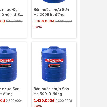
c nhựa Đại
Bồn nước nhựa Sơn
hế hệ mới 300
Hà 2000 lít đứng
00₫
3.860.000₫
1.100.000₫
5.500.000₫
30%
c nhựa Sơn
Bồn nước nhựa Sơn
ít đứng
Hà 500 lít đứng
00₫
1.430.000₫
2.600.000₫
2.300.000₫
38%