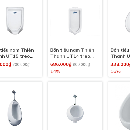
tiểu nam Thiên
Bồn tiểu nam Thiên
Bồn tiể
nh UT15 treo
Thanh UT14 treo
Thanh U
ng
tường
tường
.000₫
686.000₫
338.00
700.000₫
800.000₫
14%
16%