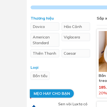
Sen t
Thương hiệu
Sắp x
Dovico
Hảo Cảnh
American
Viglacera
Standard
Thiên Thanh
Caesar
Phụ kiện nhà vệ sinh
Combo 
chọn
INAX
Gương nhà vệ sinh - nhà tắm
Loại
Combo 
Máy sấy tay
Bồn 
Bồn tiểu
Combo 
Nắp bồn cầu
treo
Combo
Nắp điện tử
185
mặt tr
20%
MẸO HAY CHO BẠN
Combo 
Sen vòi Luxta có