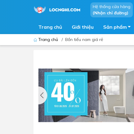
Hệ thống cửa hàng
(Nhận chỉ đường)
Trang chủ
Giới thiệu
Sản phẩm
Trang chủ
/
Bồn tiểu nam giá rẻ
Bồn cầu
Bồn t
Thiết bị nhà tiểu
Phòng
Lavabo - Chậu rửa mặt
Sen t
Vòi lavabo
Vòi s
Vòi chậu - vòi hồ - vòi gắn tường
Máy t
Máy sấy tay
Phụ k
Lavabo tủ - Lavabo kính
Chậu 
Sen t