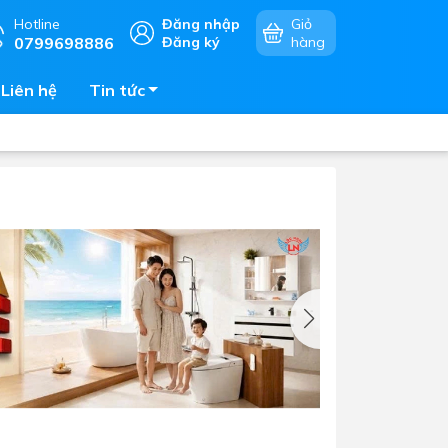
Hotline
Đăng nhập
Giỏ
0799698886
Đăng ký
hàng
Liên hệ
Tin tức
Chậu rửa chén
mặt
Bếp điện - bếp từ âm bàn
Vòi chậu rửa chén
Bếp gas âm bàn
Máy hút khói - hút mùi
Lò vi sóng - lò nướng - lò hấp
Phụ kiện nhà bếp
Tủ bảo quản rượu