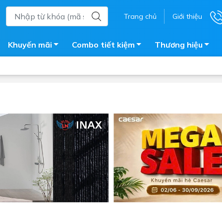
Trang chủ
Giới thiệu
Khuyến mãi
Combo tiết kiệm
Thương hiệu
ắm
Bồn nước
 tắm kính
Máy nước nóng năng lượng 
trời
ắm đứng
Bồn bảo ôn
en tắm
Bồn nhựa tự hoại
ắm nước nóng điện
Máy bơm tăng áp
iện nhà tắm
Vòi pha nóng lạnh
giặt
Vật tư
ắm âm tường