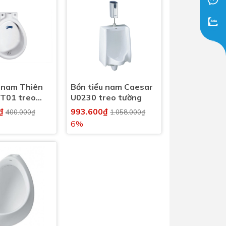
Dịch Vụ Lắp Đặt Bồn Cầu &
Lavabo Lộc Nghi Cần Thơ –
Chuyên Nghiệp & Tận Tâm
u nam Thiên
Bồn tiểu nam Caesar
T01 treo
U0230 treo tường
0₫
993.600₫
400.000₫
1.058.000₫
6%