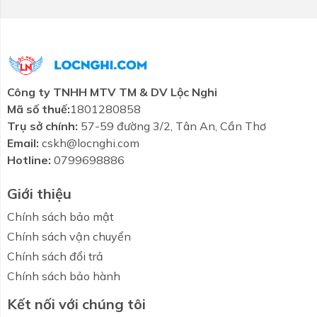
Công ty TNHH MTV TM & DV Lộc Nghi
Mã số thuế:
1801280858
Trụ sở chính:
57-59 đường 3/2, Tân An, Cần Thơ
Email:
cskh@locnghi.com
Hotline:
0799698886
Giới thiệu
Chính sách bảo mật
Chính sách vận chuyển
Chính sách đổi trả
Chính sách bảo hành
Kết nối với chúng tôi
Combo tiết
Thương hiệu
Liên hệ
Tin tức