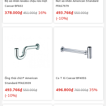
Bộ xả nhấn lavabo chậu rửa mặt
Nút xả nhấn American Standard
Caesar BF602
FFAS7979
378.000₫
16%
493.766₫
451.000₫
550.000₫
(-10%)
Ống thải chữ P American
Co T Xi Caesar BF405S
Standard FFAS3939
493.766₫
496.800₫
35%
550.000₫
760.000₫
(-10%)