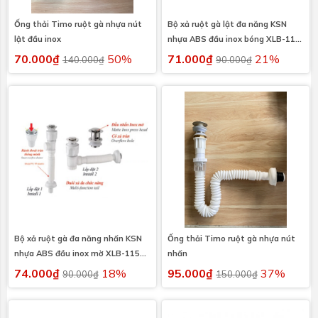
Ống thải Timo ruột gà nhựa nút
Bộ xả ruột gà lật đa năng KSN
lật đầu inox
nhựa ABS đầu inox bóng XLB-116
có xả tràn
70.000₫
50%
71.000₫
21%
140.000₫
90.000₫
Bộ xả ruột gà đa năng nhấn KSN
Ống thải Timo ruột gà nhựa nút
nhựa ABS đầu inox mờ XLB-115
nhấn
có xả tràn
74.000₫
18%
95.000₫
37%
90.000₫
150.000₫