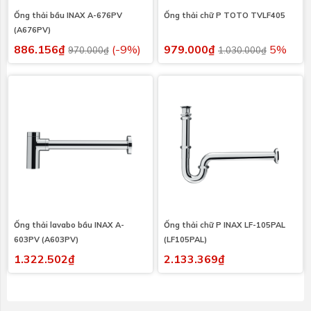
Ống thải bầu INAX A-676PV
Ống thải chữ P TOTO TVLF405
(A676PV)
886.156₫
(-9%)
979.000₫
5%
970.000₫
1.030.000₫
Ống thải lavabo bầu INAX A-
Ống thải chữ P INAX LF-105PAL
603PV (A603PV)
(LF105PAL)
1.322.502₫
2.133.369₫