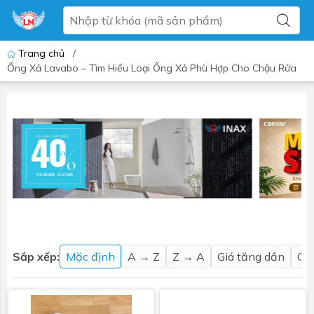
Trang chủ
/
Ống Xả Lavabo – Tìm Hiểu Loại Ống Xả Phù Hợp Cho Chậu Rửa
Sắp xếp:
Mặc định
A → Z
Z → A
Giá tăng dần
Gi