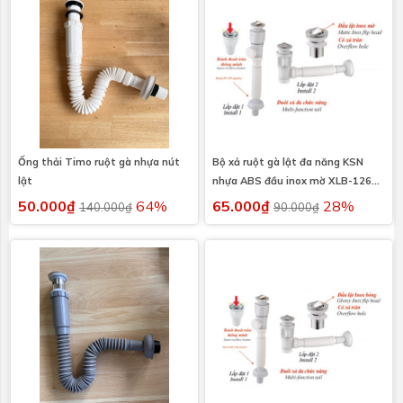
Ống thải Timo ruột gà nhựa nút
Bộ xả ruột gà lật đa năng KSN
lật
nhựa ABS đầu inox mờ XLB-126
có xả tràn
50.000₫
64%
65.000₫
28%
140.000₫
90.000₫