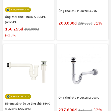
Khuyến mãi mùa hè
Ống thải chữ P Luxta L6206
Ống thải chữ P INAX A-325PL
(A325PL)
200.000₫
31%
289.000₫
156.255₫
180.000₫
(-13%)
Khuyến mãi mùa hè
Ống thải chữ P Luxta L6203X
Bộ ống xả chậu và ống thải INAX
A-325PS (A325PS)
237.600₫
32%
350.000₫