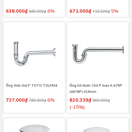
638.000₫
6%
671.000₫
5%
680.000₫
710.000₫
Ống thải chữ P TOTO TVLF404
Ống Xả Nước Chữ P Inax A-678P
(A678P) 419mm
737.000₫
6%
820.339₫
780.000₫
960.000₫
(-15%)