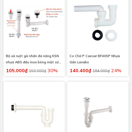
Bộ xả ruột gà nhấn đa năng KSN
Co Chữ P Caesar BF405P Nhựa
nhựa ABS đầu inox bóng mặt sứ
Gắn Lavabo
XLB-122 không có xả tràn
105.000₫
30%
140.400₫
24%
150.000₫
184.000₫