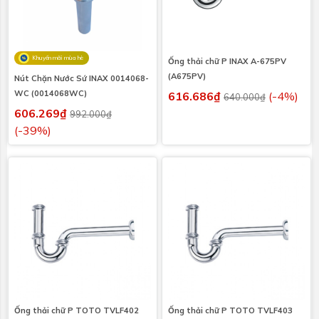
Khuyến mãi mùa hè
Ống thải chữ P INAX A-675PV
(A675PV)
Nút Chặn Nước Sứ INAX 0014068-
WC (0014068WC)
616.686₫
(-4%)
640.000₫
606.269₫
992.000₫
(-39%)
Ống thải chữ P TOTO TVLF402
Ống thải chữ P TOTO TVLF403