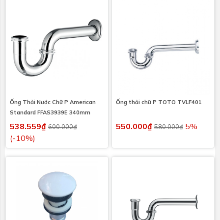
Ống Thải Nước Chữ P American
Ống thải chữ P TOTO TVLF401
Standard FFAS3939E 340mm
538.559₫
550.000₫
5%
600.000₫
580.000₫
(-10%)