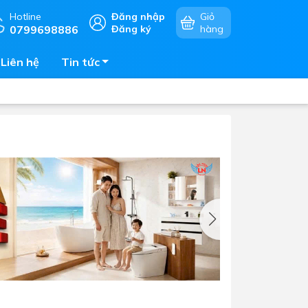
Hotline
Đăng nhập
Giỏ
0799698886
Đăng ký
hàng
Liên hệ
Tin tức
Chậu rửa chén
mặt
Bếp điện - bếp từ âm bàn
Vòi chậu rửa chén
Bếp gas âm bàn
Máy hút khói - hút mùi
Lò vi sóng - lò nướng - lò hấp
Phụ kiện nhà bếp
Tủ bảo quản rượu