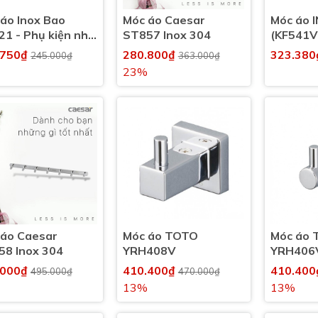
áo Inox Bao
Móc áo Caesar
Móc áo 
1 - Phụ kiện nhà
ST857 Inox 304
(KF541V
inh, nhà tắm
.750₫
280.800₫
323.380
245.000₫
363.000₫
23%
 áo Caesar
Móc áo TOTO
Móc áo 
58 Inox 304
YRH408V
YRH406
.000₫
410.400₫
410.40
495.000₫
470.000₫
13%
13%