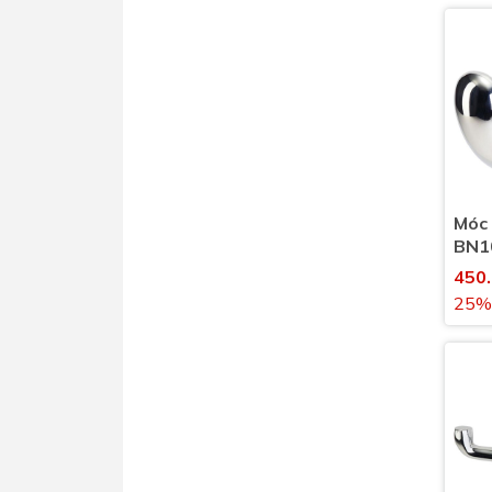
Móc 
BN10
nhà 
450
25%