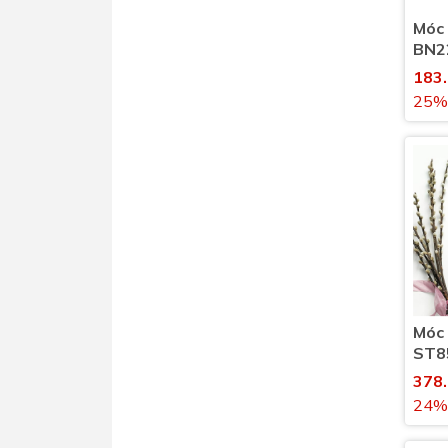
Móc 
BN22
vệ s
183
25%
Móc
ST8
378
24%