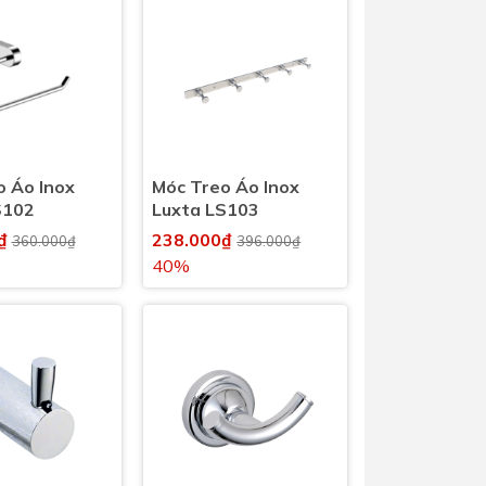
Dịch Vụ Lắp Đặt Bồn Cầu &
Lavabo Lộc Nghi Cần Thơ –
Chuyên Nghiệp & Tận Tâm
o Áo Inox
Móc Treo Áo Inox
S102
Luxta LS103
0₫
238.000₫
360.000₫
396.000₫
40%