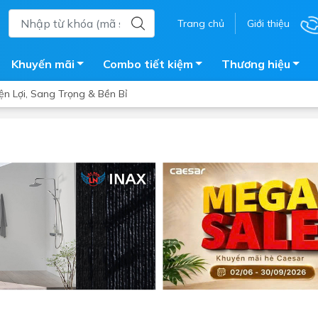
Trang chủ
Giới thiệu
Khuyến mãi
Combo tiết kiệm
Thương hiệu
n Lợi, Sang Trọng & Bền Bỉ
ắm
Bồn nước
 tắm kính
Máy nước nóng năng lượng 
trời
ắm đứng
Bồn bảo ôn
en tắm
Bồn nhựa tự hoại
ắm nước nóng điện
Máy bơm tăng áp
iện nhà tắm
Vòi pha nóng lạnh
giặt
Vật tư
ắm âm tường