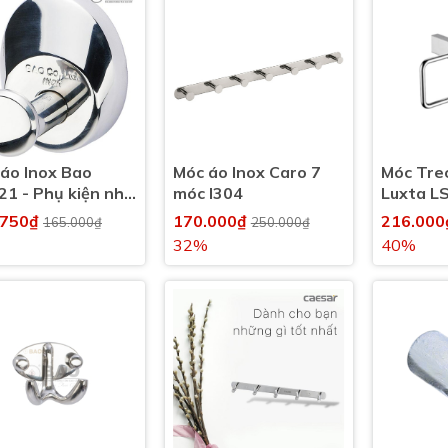
áo Inox Bao
Móc áo Inox Caro 7
Móc Tre
1 - Phụ kiện nhà
móc I304
Luxta L
inh, nhà tắm
.750₫
170.000₫
216.00
165.000₫
250.000₫
32%
40%