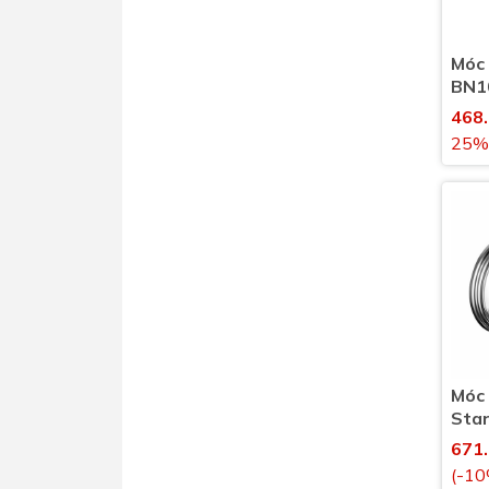
Móc 
BN10
nhà 
468
25%
Móc
Sta
671
(-10