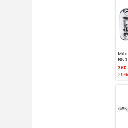
Móc 
BN16
vệ s
360
25%