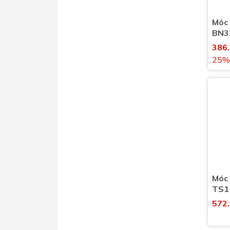
Móc 
BN32
vệ s
386
25%
Móc
TS1
572