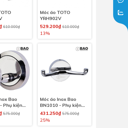
TOTO
Móc áo TOTO
V
YRH902V
0₫
529.200₫
610.000₫
610.000₫
13%
Inox Bao
Móc áo Inox Bao
- Phụ kiện
BN1010 - Phụ kiện
inh, nhà tắm
nhà vệ sinh, nhà tắm
0₫
431.250₫
575.000₫
575.000₫
25%