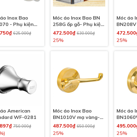
áo Inox Bao
Móc áo Inox Bao BN
Móc áo 
70 - Phụ kiện
258G ốp gỗ- Phụ kiện
BN208V 
vệ sinh, nhà tắm
nhà vệ sinh, nhà tắm
Phụ kiện
.750₫
472.500₫
472.50
625.000₫
630.000₫
nhà tắm
25%
25%
 áo American
Móc áo Inox Bao
Móc áo 
ndard WF-0281
BN1010V mạ vàng-
BN1060V
Phụ kiện nhà vệ sinh,
Phụ kiện
.897₫
487.500₫
495.00
750.000₫
650.000₫
nhà tắm
nhà tắm
%)
25%
25%