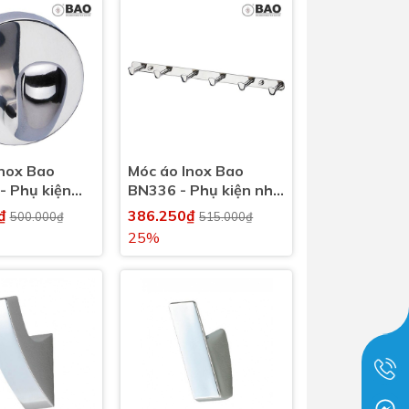
Inox Bao
Móc áo Inox Bao
- Phụ kiện
BN336 - Phụ kiện nhà
inh, nhà tắm
vệ sinh, nhà tắm
0₫
386.250₫
500.000₫
515.000₫
25%