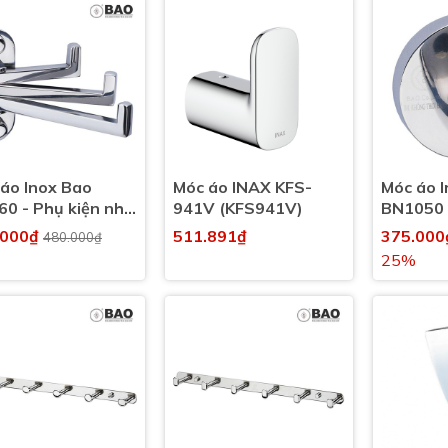
áo Inox Bao
Móc áo INAX KFS-
Móc áo 
0 - Phụ kiện nhà
941V (KFS941V)
BN1050 
inh, nhà tắm
nhà vệ s
.000₫
511.891₫
375.00
480.000₫
25%