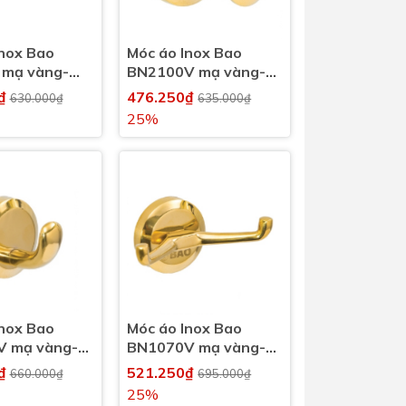
Inox Bao
Móc áo Inox Bao
mạ vàng-
BN2100V mạ vàng-
 nhà vệ sinh,
Phụ kiện nhà vệ sinh,
0₫
476.250₫
630.000₫
635.000₫
nhà tắm
25%
Inox Bao
Móc áo Inox Bao
 mạ vàng-
BN1070V mạ vàng-
 nhà vệ sinh,
Phụ kiện nhà vệ sinh,
0₫
521.250₫
660.000₫
695.000₫
nhà tắm
25%