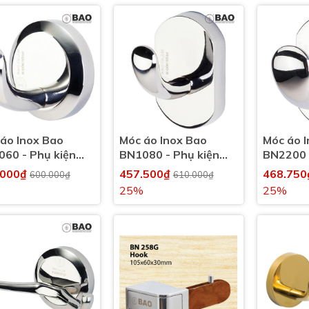
áo Inox Bao
Móc áo Inox Bao
Móc áo 
60 - Phụ kiện
BN1080 - Phụ kiện
BN2200 
vệ sinh, nhà tắm
nhà vệ sinh, nhà tắm
nhà vệ s
.000₫
457.500₫
468.75
600.000₫
610.000₫
25%
25%