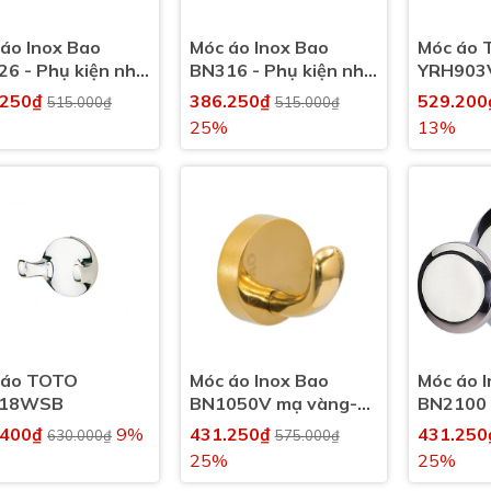
áo Inox Bao
Móc áo Inox Bao
Móc áo 
6 - Phụ kiện nhà
BN316 - Phụ kiện nhà
YRH903
inh, nhà tắm
vệ sinh, nhà tắm
.250₫
386.250₫
529.20
515.000₫
515.000₫
25%
13%
 áo TOTO
Móc áo Inox Bao
Móc áo 
18WSB
BN1050V mạ vàng-
BN2100 
Phụ kiện nhà vệ sinh,
nhà vệ s
.400₫
9%
431.250₫
431.25
630.000₫
575.000₫
nhà tắm
25%
25%