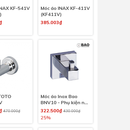
INAX KF-541V
Móc áo INAX KF-411V
)
(KF411V)
₫
385.003₫
TOTO
Móc áo Inox Bao
V
BNV10 - Phụ kiện nhà
vệ sinh, nhà tắm
0₫
322.500₫
470.000₫
430.000₫
25%