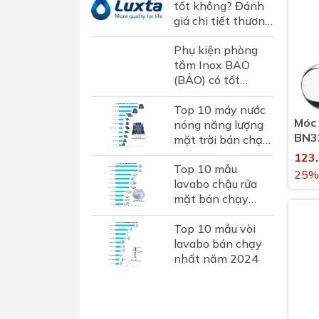
tốt không? Đánh
giá chi tiết thương
hiệu sen vòi Luxta
Phụ kiện phòng
tại Việt Nam
tắm Inox BAO
(BẢO) có tốt
không? Đánh giá
Top 10 máy nước
chi tiết thương
Móc 
nóng năng lượng
hiệu phụ kiện inox
BN32
mặt trời bán chạy
hơn...
vệ s
nhất 2024
123
Top 10 mẫu
25%
lavabo chậu rửa
mặt bán chạy
nhất năm 2024
Top 10 mẫu vòi
lavabo bán chạy
nhất năm 2024