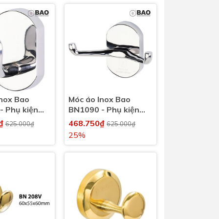
Inox Bao
Móc áo Inox Bao
- Phụ kiện
BN1090 - Phụ kiện
inh, nhà tắm
nhà vệ sinh, nhà tắm
0₫
468.750₫
625.000₫
625.000₫
25%