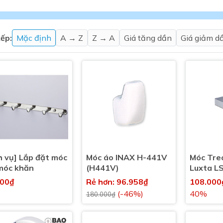
Máy nước nóng gián tiếp
ắm
ếp:
Mặc định
A → Z
Z → A
Giá tăng dần
Giá giảm d
thiết bị vệ sinh Lộc Nghi lựa
bồn cầu nhà trọ giá rẻ
h vụ] Lắp đặt móc
Móc áo INAX H-441V
Móc Tre
thiết bị vệ sinh chính hãng
móc khăn
(H441V)
Luxta L
 Máy nước nóng năng lượng
000₫
Rẻ hơn: 96.958₫
108.00
ời
(-46%)
40%
180.000₫
thiết bị vệ sinh cao cấp