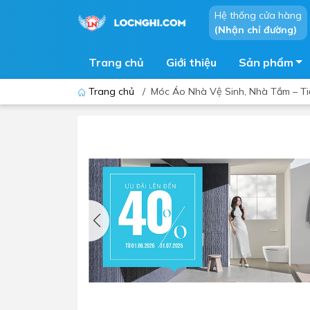
Hệ thống cửa hàng
(Nhận chỉ đường)
Trang chủ
Giới thiệu
Sản phẩm
Trang chủ
/
Móc Áo Nhà Vệ Sinh, Nhà Tắm – Tiệ
Bồn cầu
Bồn t
Thiết bị nhà tiểu
Phòng
Lavabo - Chậu rửa mặt
Sen t
Vòi lavabo
Vòi s
Vòi chậu - vòi hồ - vòi gắn tường
Máy t
Máy sấy tay
Phụ k
Lavabo tủ - Lavabo kính
Chậu 
Sen t