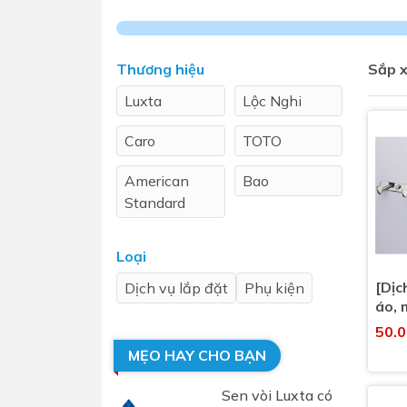
Sen t
Thương hiệu
Sắp x
Luxta
Lộc Nghi
Caro
TOTO
American
Bao
Standard
Phụ kiện nhà vệ sinh
Combo 
chọn
Caesar
INAX
Gương nhà vệ sinh - nhà tắm
Loại
Combo 
Máy sấy tay
[Dịc
Dịch vụ lắp đặt
Phụ kiện
Combo 
Nắp bồn cầu
áo, 
Combo
Nắp điện tử
50.
mặt tr
MẸO HAY CHO BẠN
Combo 
Sen vòi Luxta có